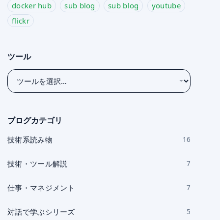
docker hub
sub blog
sub blog
youtube
flickr
ツール
ツ
ー
ル
を
ブログカテゴリ
選
択
技術系読み物
16
技術・ツール解説
7
仕事・マネジメント
7
対話で学ぶシリーズ
5