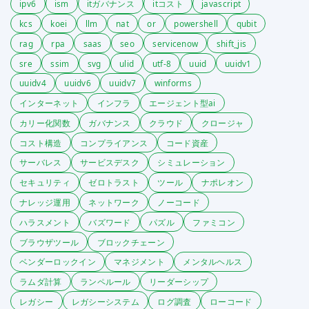
ipv6
ism
itガバナンス
itコスト
javascript
kcs
koei
llm
nat
or
powershell
qubit
rag
rpa
saas
seo
servicenow
shift_jis
sre
ssim
svg
ulid
utf-8
uuid
uuidv1
uuidv4
uuidv6
uuidv7
winforms
インターネット
インフラ
エージェント型ai
カリー化関数
ガバナンス
クラウド
クロージャ
コスト構造
コンプライアンス
コード資産
サーバレス
サービスデスク
シミュレーション
セキュリティ
ゼロトラスト
ツール
ナポレオン
ナレッジ運用
ネットワーク
ノーコード
ハラスメント
バズワード
パズル
ファミコン
ブラウザツール
ブロックチェーン
ベンダーロックイン
マネジメント
メンタルヘルス
ラムダ計算
ランペルール
リーダーシップ
レガシー
レガシーシステム
ログ調査
ローコード