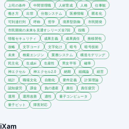
上司の条件
中間管理職
人材育成
人格
仕事観
働き方
出世
分散システム
医療情報
匿名化
可到達行列
呼称
哲学
境界型防御
市民開発
市民開発の未来を見通すシリーズ全7回
役職
情報セキュリティ
成果主義
成果責任
推移閉包
攻略
文字コード
文字化け
暗号
暗号技術
未来
検索エンジン
業務システム
構造モデリング
民主化
生成ai
生産性
男女平等
確率
神エクセル
神エクセル2.0
納期
組織論
経営
統計
職場文化
自動化
要件定義
計算理論
認知疲労
課金
負の遺産
責任
責任疲労
運用
運用改善
適性
量子コンピュータ
量子ビット
障害対応
iXam