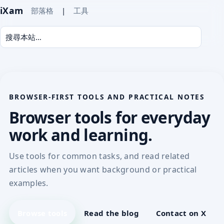
iXam
部落格
|
工具
BROWSER-FIRST TOOLS AND PRACTICAL NOTES
Browser tools for everyday
work and learning.
Use tools for common tasks, and read related
articles when you want background or practical
examples.
Browse tools
Read the blog
Contact on X