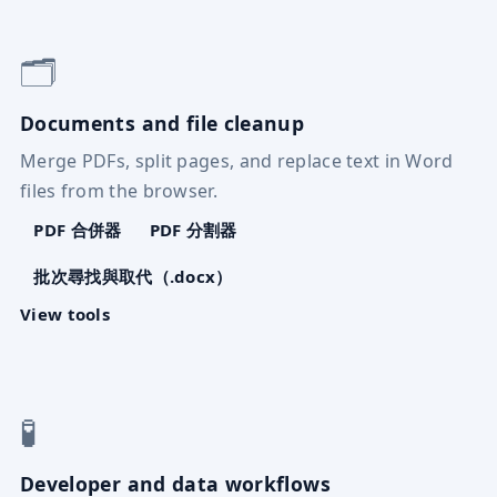
🗂️
Documents and file cleanup
Merge PDFs, split pages, and replace text in Word
files from the browser.
PDF 合併器
PDF 分割器
批次尋找與取代（.docx）
View tools
🧪
Developer and data workflows