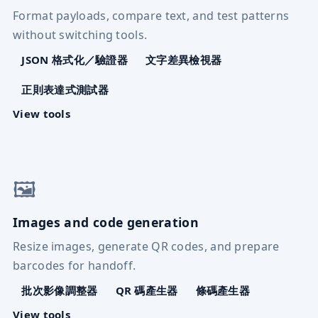
Format payloads, compare text, and test patterns
without switching tools.
JSON 格式化／驗證器
文字差異檢視器
正則表達式測試器
View tools
🖼️
Images and code generation
Resize images, generate QR codes, and prepare
barcodes for handoff.
批次影像調整器
QR 碼產生器
條碼產生器
View tools