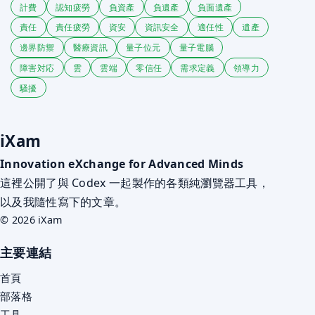
計費
認知疲勞
負資產
負遺產
負面遺產
責任
責任疲勞
資安
資訊安全
適任性
遺產
邊界防禦
醫療資訊
量子位元
量子電腦
障害対応
雲
雲端
零信任
需求定義
領導力
騷擾
iXam
Innovation eXchange for Advanced Minds
這裡公開了與 Codex 一起製作的各類純瀏覽器工具，
以及我隨性寫下的文章。
© 2026 iXam
主要連結
首頁
部落格
工具