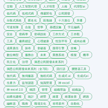
交期
人工智慧代理
人才培育
人格
代理型ai
低代碼
低程式碼
傳遞閉包
公民開發
分散式系統
匿名化
區塊鏈
十六進位
升遷
可達矩陣
合規
哲學
基礎設施
字元編碼
安全
密碼學
密碼技術
工作方式
工作觀
工具
廠商鎖定
心理健康
性別平等
成本結構
成果責任
抹布
拿破崙
搜尋引擎
攻略
數位轉型
服務台
未來
業務系統
模擬
機率
民主化
治理
洞悉公民開發未來系列
洞悉公民開發未來系列（全7回）
流行語
瀏覽器工具
無代碼
無伺服器
無程式碼
生成式 ai
生成式ai
生產力
益智謎題
知識營運
神 excel
神 excel 2.0
稱謂
管理
組織理論
組織論
結構化建模
統計
經營
維運
維運改善
網路
編輯器
職務
職場文化
肯塔基州
自動化