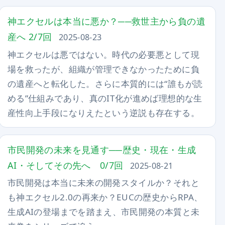
神エクセルは本当に悪か？──救世主から負の遺
産へ 2/7回
2025-08-23
神エクセルは悪ではない。時代の必要悪として現
場を救ったが、組織が管理できなかったために負
の遺産へと転化した。さらに本質的には“誰もが読
める”仕組みであり、真のIT化が進めば理想的な生
産性向上手段になりえたという逆説も存在する。
市民開発の未来を見通す──歴史・現在・生成
AI・そしてその先へ 0/7回
2025-08-21
市民開発は本当に未来の開発スタイルか？それと
も神エクセル2.0の再来か？EUCの歴史からRPA、
生成AIの登場までを踏まえ、市民開発の本質と未