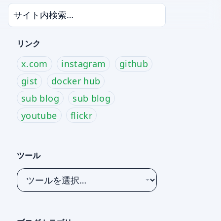
リンク
x.com
instagram
github
gist
docker hub
sub blog
sub blog
youtube
flickr
ツール
ツ
ー
ル