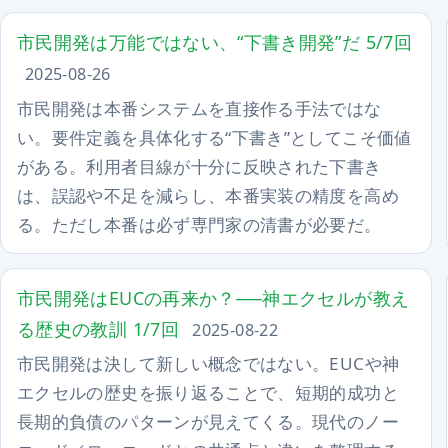
市民開発は万能ではない、“下書き開発”だ 5/7回
2025-08-26
市民開発は本番システムを直接作る手法ではな
い。要件定義を具体化する“下書き”としてこそ価値
がある。利用者目線が十分に反映された下書き
は、誤認や不足を減らし、本番実装の精度を高め
る。ただし本番は必ず専門家の清書が必要だ。
市民開発はEUCの再来か？──神エクセルが教え
る歴史の教訓 1/7回
2025-08-22
市民開発は決して新しい概念ではない。EUCや神
エクセルの歴史を振り返ることで、短期的成功と
長期的負債のパターンが見えてくる。現代のノー