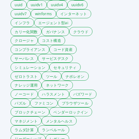
uuid
uuidv1
uuidv4
uuidv6
uuidv7
winforms
インターネット
インフラ
エージェント型ai
カリー化関数
ガバナンス
クラウド
クロージャ
コスト構造
コンプライアンス
コード資産
サーバレス
サービスデスク
シミュレーション
セキュリティ
ゼロトラスト
ツール
ナポレオン
ナレッジ運用
ネットワーク
ノーコード
ハラスメント
バズワード
パズル
ファミコン
ブラウザツール
ブロックチェーン
ベンダーロックイン
マネジメント
メンタルヘルス
ラムダ計算
ランペルール
リーダーシップ
レガシー