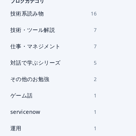
を
ブログカテゴリ
選
技術系読み物
16
択
技術・ツール解説
7
仕事・マネジメント
7
対話で学ぶシリーズ
5
その他のお勉強
2
ゲーム話
1
servicenow
1
運用
1