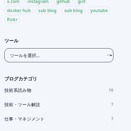
x.com
instagram
github
gist
docker hub
sub blog
sub blog
youtube
flickr
ツール
ツ
ー
ル
を
ブログカテゴリ
選
択
技術系読み物
16
技術・ツール解説
7
仕事・マネジメント
7