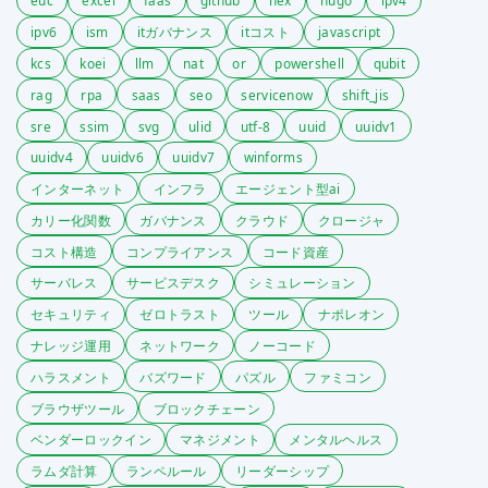
euc
excel
faas
github
hex
hugo
ipv4
ipv6
ism
itガバナンス
itコスト
javascript
kcs
koei
llm
nat
or
powershell
qubit
rag
rpa
saas
seo
servicenow
shift_jis
sre
ssim
svg
ulid
utf-8
uuid
uuidv1
uuidv4
uuidv6
uuidv7
winforms
インターネット
インフラ
エージェント型ai
カリー化関数
ガバナンス
クラウド
クロージャ
コスト構造
コンプライアンス
コード資産
サーバレス
サービスデスク
シミュレーション
セキュリティ
ゼロトラスト
ツール
ナポレオン
ナレッジ運用
ネットワーク
ノーコード
ハラスメント
バズワード
パズル
ファミコン
ブラウザツール
ブロックチェーン
ベンダーロックイン
マネジメント
メンタルヘルス
ラムダ計算
ランペルール
リーダーシップ