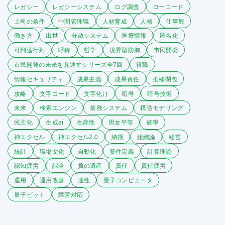
レガシー
レガシーシステム
ログ調査
ローコード
上司の条件
中間管理職
人材育成
人格
仕事観
働き方
出世
分散システム
医療情報
匿名化
可到達行列
呼称
哲学
境界型防御
市民開発
市民開発の未来を見通すシリーズ全7回
役職
情報セキュリティ
成果主義
成果責任
推移閉包
攻略
文字コード
文字化け
暗号
暗号技術
未来
検索エンジン
業務システム
構造モデリング
民主化
生成ai
生産性
男女平等
確率
神エクセル
神エクセル2.0
納期
組織論
経営
統計
職場文化
自動化
要件定義
計算理論
認知疲労
課金
負の遺産
責任
責任疲労
運用
運用改善
適性
量子コンピュータ
量子ビット
障害対応