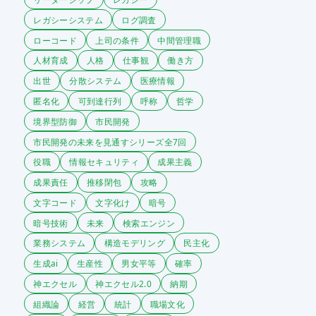
レガシーシステム
ログ調査
ローコード
上司の条件
中間管理職
人材育成
人格
仕事観
働き方
出世
分散システム
医療情報
匿名化
可到達行列
呼称
哲学
境界型防御
市民開発
市民開発の未来を見通すシリーズ全7回
役職
情報セキュリティ
成果主義
成果責任
推移閉包
攻略
文字コード
文字化け
暗号
暗号技術
未来
検索エンジン
業務システム
構造モデリング
民主化
生成ai
生産性
男女平等
確率
神エクセル
神エクセル2.0
納期
組織論
経営
統計
職場文化