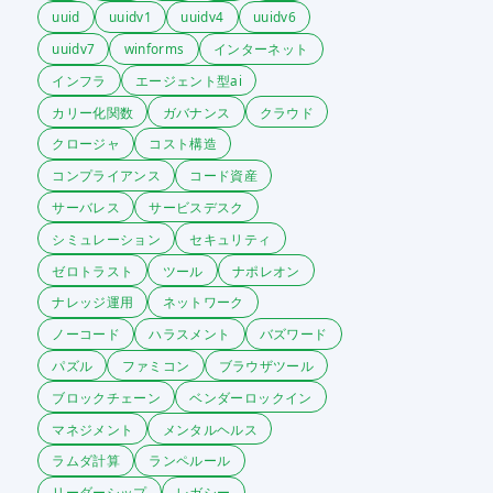
uuid
uuidv1
uuidv4
uuidv6
uuidv7
winforms
インターネット
インフラ
エージェント型ai
カリー化関数
ガバナンス
クラウド
クロージャ
コスト構造
コンプライアンス
コード資産
サーバレス
サービスデスク
シミュレーション
セキュリティ
ゼロトラスト
ツール
ナポレオン
ナレッジ運用
ネットワーク
ノーコード
ハラスメント
バズワード
パズル
ファミコン
ブラウザツール
ブロックチェーン
ベンダーロックイン
マネジメント
メンタルヘルス
ラムダ計算
ランペルール
リーダーシップ
レガシー