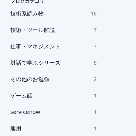
を
ブログカテゴリ
選
技術系読み物
16
択
技術・ツール解説
7
仕事・マネジメント
7
対話で学ぶシリーズ
5
その他のお勉強
2
ゲーム話
1
servicenow
1
運用
1