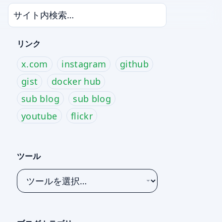
リンク
x.com
instagram
github
gist
docker hub
sub blog
sub blog
youtube
flickr
ツール
ツ
ー
ル