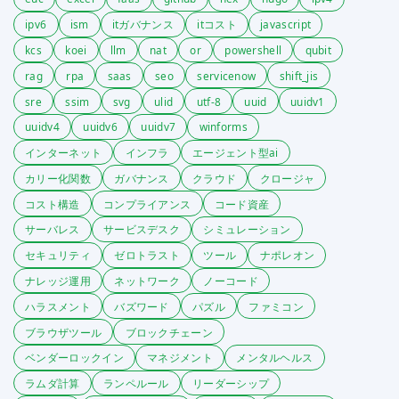
ipv6
ism
itガバナンス
itコスト
javascript
kcs
koei
llm
nat
or
powershell
qubit
rag
rpa
saas
seo
servicenow
shift_jis
sre
ssim
svg
ulid
utf-8
uuid
uuidv1
uuidv4
uuidv6
uuidv7
winforms
インターネット
インフラ
エージェント型ai
カリー化関数
ガバナンス
クラウド
クロージャ
コスト構造
コンプライアンス
コード資産
サーバレス
サービスデスク
シミュレーション
セキュリティ
ゼロトラスト
ツール
ナポレオン
ナレッジ運用
ネットワーク
ノーコード
ハラスメント
バズワード
パズル
ファミコン
ブラウザツール
ブロックチェーン
ベンダーロックイン
マネジメント
メンタルヘルス
ラムダ計算
ランペルール
リーダーシップ