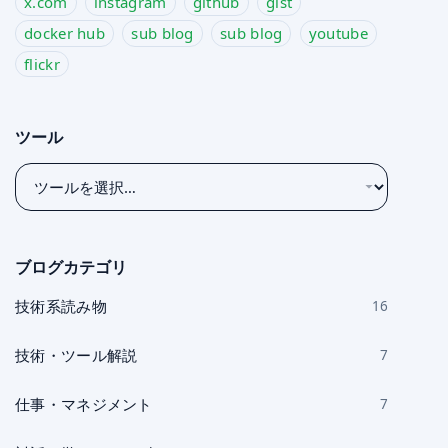
x.com
instagram
github
gist
docker hub
sub blog
sub blog
youtube
flickr
ツール
ツ
ー
ル
を
ブログカテゴリ
選
択
技術系読み物
16
技術・ツール解説
7
仕事・マネジメント
7