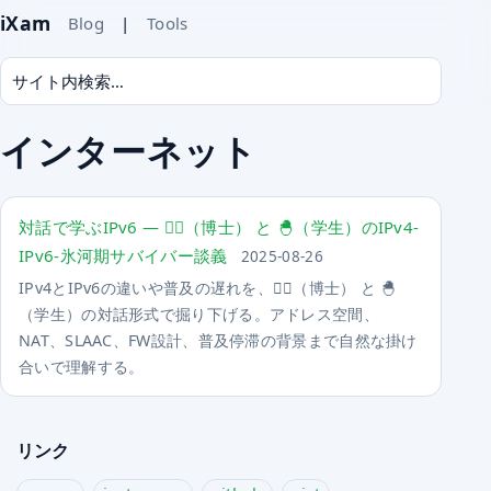
iXam
Blog
|
Tools
インターネット
対話で学ぶIPv6 ― 🧙‍♂️（博士） と 🐣（学生）のIPv4-
IPv6-氷河期サバイバー談義
2025-08-26
IPv4とIPv6の違いや普及の遅れを、🧙‍♂️（博士） と 🐣
（学生）の対話形式で掘り下げる。アドレス空間、
NAT、SLAAC、FW設計、普及停滞の背景まで自然な掛け
合いで理解する。
リンク