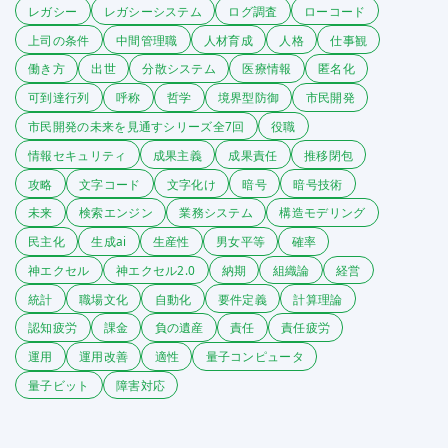
レガシー
レガシーシステム
ログ調査
ローコード
上司の条件
中間管理職
人材育成
人格
仕事観
働き方
出世
分散システム
医療情報
匿名化
可到達行列
呼称
哲学
境界型防御
市民開発
市民開発の未来を見通すシリーズ全7回
役職
情報セキュリティ
成果主義
成果責任
推移閉包
攻略
文字コード
文字化け
暗号
暗号技術
未来
検索エンジン
業務システム
構造モデリング
民主化
生成ai
生産性
男女平等
確率
神エクセル
神エクセル2.0
納期
組織論
経営
統計
職場文化
自動化
要件定義
計算理論
認知疲労
課金
負の遺産
責任
責任疲労
運用
運用改善
適性
量子コンピュータ
量子ビット
障害対応