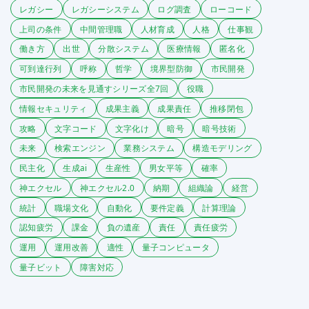
レガシー
レガシーシステム
ログ調査
ローコード
上司の条件
中間管理職
人材育成
人格
仕事観
働き方
出世
分散システム
医療情報
匿名化
可到達行列
呼称
哲学
境界型防御
市民開発
市民開発の未来を見通すシリーズ全7回
役職
情報セキュリティ
成果主義
成果責任
推移閉包
攻略
文字コード
文字化け
暗号
暗号技術
未来
検索エンジン
業務システム
構造モデリング
民主化
生成ai
生産性
男女平等
確率
神エクセル
神エクセル2.0
納期
組織論
経営
統計
職場文化
自動化
要件定義
計算理論
認知疲労
課金
負の遺産
責任
責任疲労
運用
運用改善
適性
量子コンピュータ
量子ビット
障害対応