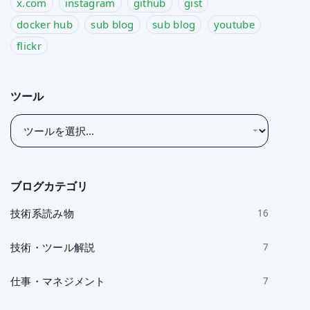
x.com
instagram
github
gist
docker hub
sub blog
sub blog
youtube
flickr
ツール
ツ
ー
ル
を
ブログカテゴリ
選
択
技術系読み物
16
技術・ツール解説
7
仕事・マネジメント
7