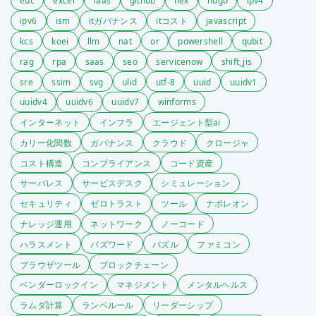
euc
excel
faas
github
hex
hugo
ipv4
ipv6
ism
itガバナンス
itコスト
javascript
kcs
koei
llm
nat
or
powershell
qubit
rag
rpa
saas
seo
servicenow
shift_jis
sre
ssim
svg
ulid
utf-8
uuid
uuidv1
uuidv4
uuidv6
uuidv7
winforms
インターネット
インフラ
エージェント型ai
カリー化関数
ガバナンス
クラウド
クロージャ
コスト構造
コンプライアンス
コード資産
サーバレス
サービスデスク
シミュレーション
セキュリティ
ゼロトラスト
ツール
ナポレオン
ナレッジ運用
ネットワーク
ノーコード
ハラスメント
バズワード
パズル
ファミコン
ブラウザツール
ブロックチェーン
ベンダーロックイン
マネジメント
メンタルヘルス
ラムダ計算
ランペルール
リーダーシップ