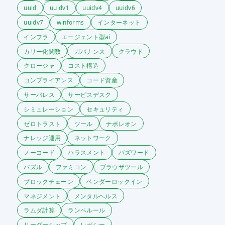
uuid
uuidv1
uuidv4
uuidv6
uuidv7
winforms
インターネット
インフラ
エージェント型ai
カリー化関数
ガバナンス
クラウド
クロージャ
コスト構造
コンプライアンス
コード資産
サーバレス
サービスデスク
シミュレーション
セキュリティ
ゼロトラスト
ツール
ナポレオン
ナレッジ運用
ネットワーク
ノーコード
ハラスメント
バズワード
パズル
ファミコン
ブラウザツール
ブロックチェーン
ベンダーロックイン
マネジメント
メンタルヘルス
ラムダ計算
ランペルール
リーダーシップ
レガシー