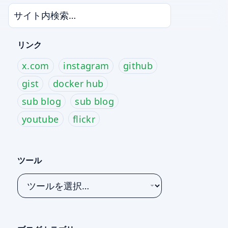
リンク
x.com
instagram
github
gist
docker hub
sub blog
sub blog
youtube
flickr
ツール
ツ
ー
ル