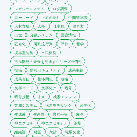
レガシーシステム
ログ調査
ローコード
上司の条件
中間管理職
人材育成
人格
仕事観
働き方
出世
分散システム
医療情報
匿名化
可到達行列
呼称
哲学
境界型防御
市民開発
市民開発の未来を見通すシリーズ全7回
役職
情報セキュリティ
成果主義
成果責任
推移閉包
攻略
文字コード
文字化け
暗号
暗号技術
未来
検索エンジン
業務システム
構造モデリング
民主化
生成ai
生産性
男女平等
確率
神エクセル
神エクセル2.0
納期
組織論
経営
統計
職場文化