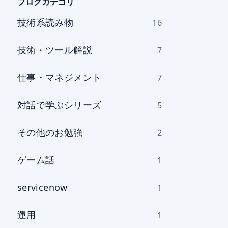
を
ブログカテゴリ
選
技術系読み物
16
択
技術・ツール解説
7
仕事・マネジメント
7
対話で学ぶシリーズ
5
その他のお勉強
2
ゲーム話
1
servicenow
1
運用
1