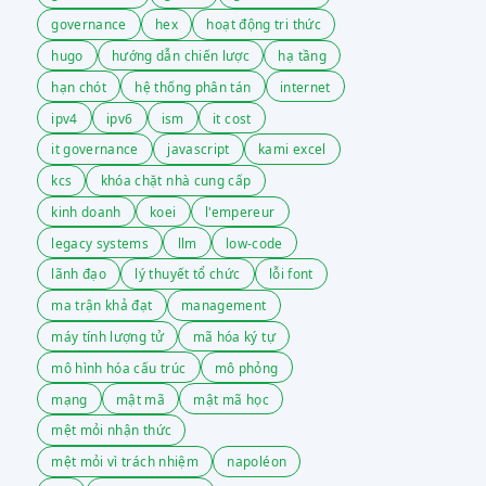
governance
hex
hoạt động tri thức
hugo
hướng dẫn chiến lược
hạ tầng
hạn chót
hệ thống phân tán
internet
ipv4
ipv6
ism
it cost
it governance
javascript
kami excel
kcs
khóa chặt nhà cung cấp
kinh doanh
koei
l'empereur
legacy systems
llm
low-code
lãnh đạo
lý thuyết tổ chức
lỗi font
ma trận khả đạt
management
máy tính lượng tử
mã hóa ký tự
mô hình hóa cấu trúc
mô phỏng
mạng
mật mã
mật mã học
mệt mỏi nhận thức
mệt mỏi vì trách nhiệm
napoléon