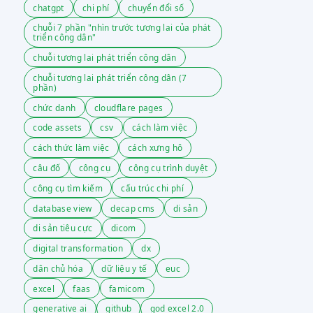
chatgpt
chi phí
chuyển đổi số
chuỗi 7 phần "nhìn trước tương lai của phát
triển công dân"
chuỗi tương lai phát triển công dân
chuỗi tương lai phát triển công dân (7
phần)
chức danh
cloudflare pages
code assets
csv
cách làm việc
cách thức làm việc
cách xưng hô
câu đố
công cụ
công cụ trình duyệt
công cụ tìm kiếm
cấu trúc chi phí
database view
decap cms
di sản
di sản tiêu cực
dicom
digital transformation
dx
dân chủ hóa
dữ liệu y tế
euc
excel
faas
famicom
generative ai
github
god excel 2.0