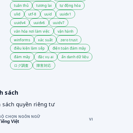
tuân thủ
tương lai
tự động hóa
ulid
utf-8
uuid
uuidv1
uuidv4
uuidv6
uuidv7
văn hóa nơi làm việc
vận hành
winforms
xác suất
zero trust
điều kiện làm sếp
điện toán đám mây
đám mây
đặc vụ ai
ẩn danh dữ liệu
ログ調査
障害対応
h sách
 sách quyền riêng tư
BỘ CHỌN NGÔN NGỮ
VI
Tiếng Việt