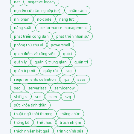
nat
negative legacy
nghiên cứu tác nghiệp (or)
nhân cách
nhị phân
no-code
năng lực
năng suất
performance management
phát triển công dân
phát triển nhân sự
phòng thủ chu vi
powershell
quan điểm về công việc
qubit
quản lý
quản lý trung gian
quản trị
quản trị cntt
quấy rối
rag
requirements definition
rpa
saas
seo
serverless
servicenow
shift_jis
sre
ssim
svg
sức khỏe tinh thần
thuật ngữ thời thượng
thăng chức
thống kê
triết học
trách nhiệm
trách nhiệm kết quả
trình chỉnh sửa