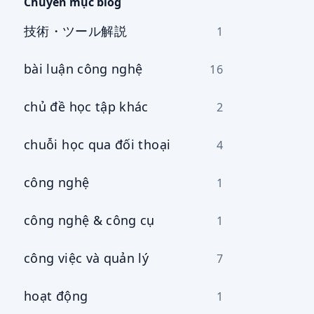
cụ
Chuyên mục blog
技術・ツール解説
1
bài luận công nghệ
16
chủ đề học tập khác
2
chuỗi học qua đối thoại
4
công nghệ
1
công nghệ & công cụ
1
công việc và quản lý
7
hoạt động
1