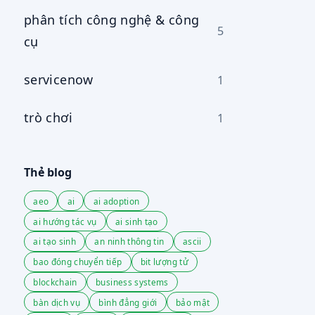
phân tích công nghệ & công
5
cụ
servicenow
1
trò chơi
1
Thẻ blog
aeo
ai
ai adoption
ai hướng tác vụ
ai sinh tạo
ai tạo sinh
an ninh thông tin
ascii
bao đóng chuyển tiếp
bit lượng tử
blockchain
business systems
bàn dịch vụ
bình đẳng giới
bảo mật