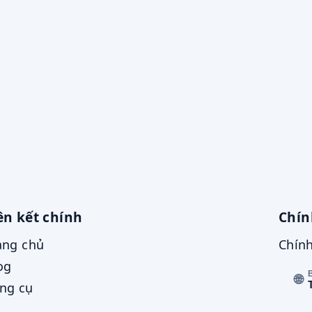
ên kết chính
Chín
ang chủ
Chính
og
🌐
ng cụ