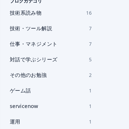
を
ブログカテゴリ
選
技術系読み物
16
択
技術・ツール解説
7
仕事・マネジメント
7
対話で学ぶシリーズ
5
その他のお勉強
2
ゲーム話
1
servicenow
1
運用
1