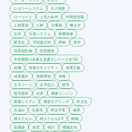
レガシーシステム
ログ調査
ローコード
上司の条件
中間管理職
人材育成
人格
仕事観
働き方
出世
分散システム
医療情報
匿名化
可到達行列
呼称
哲学
境界型防御
市民開発
市民開発の未来を見通すシリーズ全7回
役職
情報セキュリティ
成果主義
成果責任
推移閉包
攻略
文字コード
文字化け
暗号
暗号技術
未来
検索エンジン
業務システム
構造モデリング
民主化
生成ai
生産性
男女平等
確率
神エクセル
神エクセル2.0
納期
組織論
経営
統計
職場文化