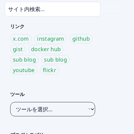
リンク
x.com
instagram
github
gist
docker hub
sub blog
sub blog
youtube
flickr
ツール
ツ
ー
ル