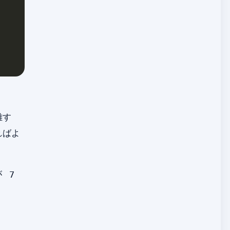
離す
ればよ
が
7