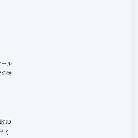
ツール
査の迷
敗ID
早く