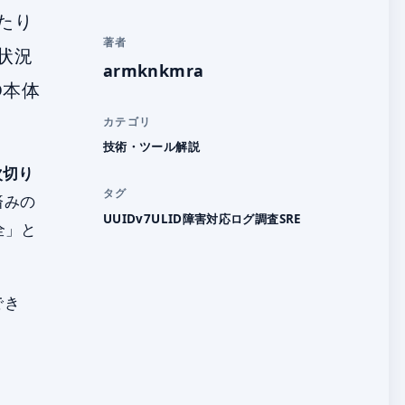
たり
著者
状況
armknkmra
D本体
カテゴリ
技術・ツール解説
次切り
タグ
済みの
UUIDv7
ULID
障害対応
ログ調査
SRE
全」と
でき