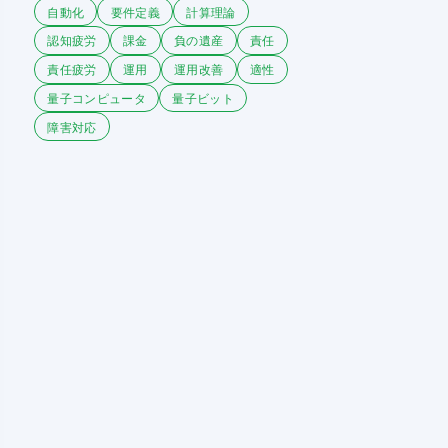
自動化
要件定義
計算理論
認知疲労
課金
負の遺産
責任
責任疲労
運用
運用改善
適性
量子コンピュータ
量子ビット
障害対応