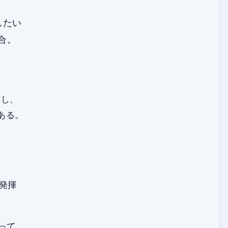
したい
合。
定し、
である。
発揮
使って