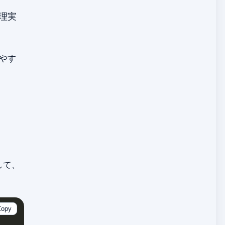
理実
やす
して、
Copy