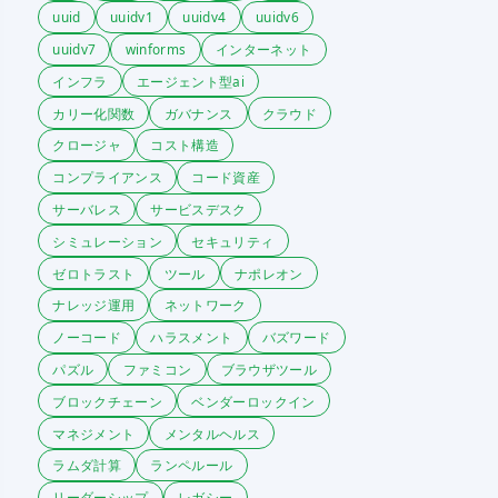
uuid
uuidv1
uuidv4
uuidv6
uuidv7
winforms
インターネット
インフラ
エージェント型ai
カリー化関数
ガバナンス
クラウド
クロージャ
コスト構造
コンプライアンス
コード資産
サーバレス
サービスデスク
シミュレーション
セキュリティ
ゼロトラスト
ツール
ナポレオン
ナレッジ運用
ネットワーク
ノーコード
ハラスメント
バズワード
パズル
ファミコン
ブラウザツール
ブロックチェーン
ベンダーロックイン
マネジメント
メンタルヘルス
ラムダ計算
ランペルール
リーダーシップ
レガシー