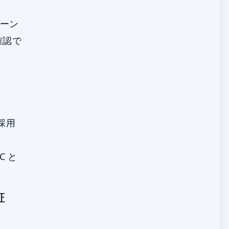
ゾーン
に確認で
採用
C と
証