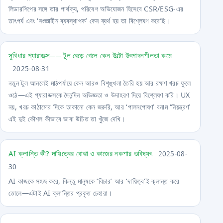
লিডারশিপের সঙ্গে তার পার্থক্য, পরিবেশ অভিযোজন হিসেবে CSR/ESG-এর
তাৎপর্য এবং ‘সংজ্ঞাহীন ব্যবস্থাপক’ কেন ব্যর্থ হয় তা বিশ্লেষণ করেছি।
সুবিধার প্যারাডক্স── টুল বেড়ে গেলে কেন উল্টো উৎপাদনশীলতা কমে
2025-08-31
নতুন টুল আনলেই মাঠপর্যায়ে কেন আরও বিশৃঙ্খলা তৈরি হয় আর রক্ষণ খরচ ফুলে
ওঠে—এই প্যারাডক্সকে দৈনন্দিন অভিজ্ঞতা ও উদাহরণ দিয়ে বিশ্লেষণ করি। UX
নয়, খরচ কাঠামোর দিকে তাকানো কেন জরুরি, আর ‘পালনপোষণ’ বনাম ‘নিয়ন্ত্রণ’
এই দুই কৌশল কীভাবে ভাবা উচিত তা খুঁজে দেখি।
AI ক্লান্তি কী? দায়িত্বের বোঝা ও কাজের নকশার ভবিষ্যৎ
2025-08-
30
AI কাজকে সহজ করে, কিন্তু মানুষকে ‘বিচার’ আর ‘দায়িত্ব’ই ক্লান্ত করে
তোলে—এটাই AI ক্লান্তির প্রকৃত চেহারা।