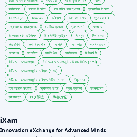
বর্ডার-ভিত্তিক প্রতিরক্ষা
বাজওয়ার্ড
বিতরণকৃত সিস্টেম
বিলিং
ব্যক্তিত্ব
ব্যবসা সিস্টেম
ব্যবসায়িক ব্যবস্থাপনা
ব্যবসায়িক সিস্টেম
ব্রাউজার টুল
ব্লকচেইন
ভবিষ্যৎ
ভাল বসের শর্ত
ভেন্ডর লক-ইন
মধ্যপর্যায়ের ব্যবস্থাপক
মানসিক স্বাস্থ্য
ম্যানেজমেন্ট
যোগ্যতা
রিকোয়ারমেন্ট ডেফিনিশন
রিচেবিলিটি ম্যাট্রিক্স
লঁপের্যুর
লিঙ্গ সমতা
লিডারশিপ
লেগাসি সিস্টেম
লেগেসি
লো-কোড
সংগঠন তত্ত্ব
সম্বোধন
সময়সীমা
সার্চ ইঞ্জিন
সার্ভারলেস
সিকিউরিটি
সিটিজেন ডেভেলপমেন্ট
সিটিজেন ডেভেলপমেন্ট ভবিষ্যৎ সিরিজ (৭ পর্ব)
সিটিজেন ডেভেলপমেন্টের ভবিষ্যৎ (৭ পর্ব)
সিটিজেন ডেভেলপমেন্টের ভবিষ্যৎ সিরিজ (৭ পর্ব)
সিমুলেশন
স্ট্রাকচারাল মডেলিং
স্ট্র্যাটেজি গাইড
স্বয়ংক্রিয়তা
স্বাস্থ্যতথ্য
হ্যারাসমেন্ট
ログ調査
障害対応
iXam
Innovation eXchange for Advanced Minds