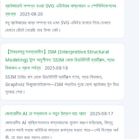
ব্রাউজারেই সম্পন্ন হওয়া SVG এডিটরের বাস্তবায়ন ও স্পেসিফিকেশনের
ব্যাখ্যা
2025-08-20
শুধু ব্রাউজারের মধ্যে সম্পন্ন হয় এমন SVG এডিটর বানাতে গিয়ে যেখানে
যেখানে হোঁচট খেয়েছি তার বিশদ নোট।
【বিষয়বস্তু সমন্বয়াধীন】ISM (Interpretive Structural
Modeling) টুলে অনুশীলন: SSIM থেকে রিচেবিলিটি ম্যাট্রিক্স, স্তর-
বিভাজন ও গ্রাফ পর্যন্ত
2025-08-18
SSIM তৈরির ধাপ থেকে রিচেবিলিটি ম্যাট্রিক্স গণনা, স্তর-বিভাজন,
Graphviz ভিজ্যুয়ালাইজেশন—ISM পদ্ধতির পুরো ফ্লো ব্রাউজার টুল দিয়ে
পুনরায় শেখা।
জেনারেটিভ AI যে সম্ভাবনা ও নতুন উদ্বেগ বয়ে আনে
2025-08-17
জেনারেটিভ AI ব্যক্তিগতভাবে বাস্তবায়নের সুযোগ বহুগুণ বাড়িয়েছে, কিন্তু
যেখানে সবাই সহজে আইডিয়া বাস্তবে রূপান্তর করতে পারে—সেই বিশ্বের অর্থ
কী, তা নতুন করে প্রশ্ন তোলে।