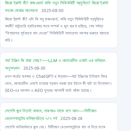
জিরো ট্রাস্ট কী? বাজওয়ার্ড নাকি নতুন সিকিউরিটি প্রযুক্তি? জিরো ট্রাস্ট
সহজে বোঝার আলোচনা
2025-08-30
জিরো ট্রাস্ট কী? এটা কি শুধু বাজওয়ার্ড, নাকি নতুন সিকিউরিটি প্রযুক্তির
সমষ্টি? বাউন্ডারি প্রতিরক্ষার সাথে সম্পর্ক ও ভুল ধারণা গুছিয়ে, শেষ পর্যন্ত
“বিশ্বাসের পূর্বধারণা বাদ দেওয়া” সিকিউরিটি অপারেশন নকশার গুরুত্ব ব্যাখ্যা
করি।
সার্চ ইঞ্জিন কি মারা গেছে?──LLM ও জেনারেটিভ এআই-এর ভবিষ্যৎ
অনুসন্ধান
2025-08-30
গুগল সার্চের অবক্ষয় ও ChatGPT-র উত্থান—সার্চ ইঞ্জিনের ইতিহাস ফিরে
দেখে, জেনারেটিভ এআই তথ্যের প্রধান দরজা হয়ে উঠলে কী ঘটে তা বিশ্লেষণ।
SEO-এর অবসান ও AEO যুদ্ধের আগমনী বার্তা আঁকা হয়েছে।
লেগেসি জন্ম নিতেই থাকবে, তারপরও তাকে বশে আন──সিটিজেন
ডেভেলপমেন্টের ভবিষ্যৎচিত্র ৭/৭ পর্ব
2025-08-28
লেগেসি অনিবার্যভাবে জন্ম নেয়। সিটিজেন ডেভেলপমেন্টকে বাদ না দিয়ে তাকে