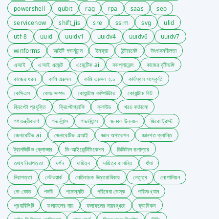
powershell
qubit
rag
rpa
saas
seo
servicenow
shift_jis
sre
ssim
svg
ulid
utf-8
uuid
uuidv1
uuidv4
uuidv6
uuidv7
winforms
আইটি গভর্ন্যান্স
ইনফ্রা
ইন্টারনেট
উৎপাদনশীলতা
এআই
এআই এজেন্ট
এজেন্টিক ai
কমপ্লায়েন্স
কাজের দৃষ্টিভঙ্গি
কাজের ধরন
কামি এক্সেল
কামি এক্সেল ২.০
কার্যস্থল সংস্কৃতি
কেসিএস
কোড সম্পদ
কোয়ান্টাম কম্পিউটার
কোয়ান্টাম বিট
ক্রিপ্টো প্রযুক্তি
ক্রিপ্টোগ্রাফি
ক্লাউড
খরচ কাঠামো
গণতন্ত্রীকরণ
গভর্ন্যান্স
গভার্ন্যান্স
জনবল উন্নয়ন
জিরো ট্রাস্ট
জেনারেটিভ ai
জেনারেটিভ এআই
জ্ঞান অপারেশন
জ্ঞানগত ক্লান্তি
ট্রানজিটিভ ক্লোজার
ডি-আইডেন্টিফিকেশন
ডিজিটাল রূপান্তর
তথ্য নিরাপত্তা
দর্শন
দায়িত্ব
দায়িত্ব ক্লান্তি
ধাঁধা
নিরাপত্তা
নেটওয়ার্ক
নেতিবাচক উত্তরাধিকার
নেতৃত্ব
নেপোলিয়ন
নো-কোড
পদবি
পদোন্নতি
পরিষেবা ডেস্ক
পরিসংখ্যান
প্রবাবিলিটি
ফলাফলের দায়
ফলাফলের দায়বদ্ধতা
ফ্যামিকম