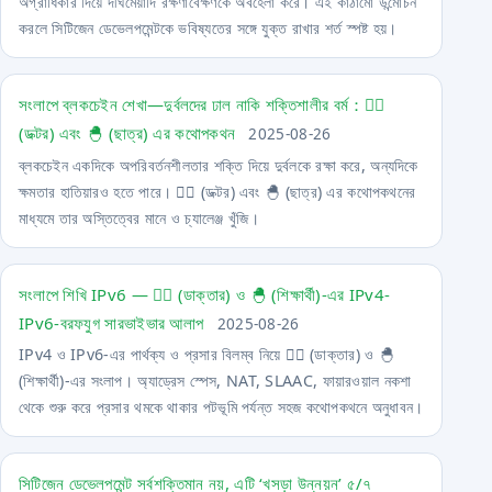
অগ্রাধিকার দিয়ে দীর্ঘমেয়াদি রক্ষণাবেক্ষণকে অবহেলা করে। এই কাঠামো উন্মোচন
করলে সিটিজেন ডেভেলপমেন্টকে ভবিষ্যতের সঙ্গে যুক্ত রাখার শর্ত স্পষ্ট হয়।
সংলাপে ব্লকচেইন শেখা—দুর্বলদের ঢাল নাকি শক্তিশালীর বর্ম：🧙‍♂️
(ডক্টর) এবং 🐣 (ছাত্র) এর কথোপকথন
2025-08-26
ব্লকচেইন একদিকে অপরিবর্তনশীলতার শক্তি দিয়ে দুর্বলকে রক্ষা করে, অন্যদিকে
ক্ষমতার হাতিয়ারও হতে পারে। 🧙‍♂️ (ডক্টর) এবং 🐣 (ছাত্র) এর কথোপকথনের
মাধ্যমে তার অস্তিত্বের মানে ও চ্যালেঞ্জ খুঁজি।
সংলাপে শিখি IPv6 ― 🧙‍♂️ (ডাক্তার) ও 🐣 (শিক্ষার্থী)-এর IPv4-
IPv6-বরফযুগ সারভাইভার আলাপ
2025-08-26
IPv4 ও IPv6-এর পার্থক্য ও প্রসার বিলম্ব নিয়ে 🧙‍♂️ (ডাক্তার) ও 🐣
(শিক্ষার্থী)-এর সংলাপ। অ্যাড্রেস স্পেস, NAT, SLAAC, ফায়ারওয়াল নকশা
থেকে শুরু করে প্রসার থমকে থাকার পটভূমি পর্যন্ত সহজ কথোপকথনে অনুধাবন।
সিটিজেন ডেভেলপমেন্ট সর্বশক্তিমান নয়, এটি ‘খসড়া উন্নয়ন’ ৫/৭