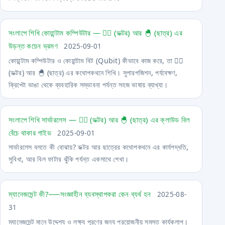
সংলাপে শিখি কোয়ান্টাম কম্পিউটার ― 🧙‍♂️ (ডক্টর) আর 🐣 (ছাত্র) এর
উড়ন্ত কয়েন ভ্রমণ
2025-09-01
কোয়ান্টাম কম্পিউটার ও কোয়ান্টাম বিট (Qubit) কীভাবে কাজ করে, তা 🧙‍♂️
(ডক্টর) আর 🐣 (ছাত্র) এর কথোপকথনে শিখি। সুপারপজিশন, পর্যবেক্ষণ,
ক্রিপ্টো ভাঙা থেকে ব্যবহারিক সম্ভাবনা পর্যন্ত সহজ ভাষায় ব্যাখ্যা।
সংলাপে শিখি সার্ভারলেস ― 🧙‍♂️ (ডক্টর) আর 🐣 (ছাত্র) এর ক্লাউড বিল
বেঁচে থাকার গাইড
2025-09-01
সার্ভারলেস বলতে কী বোঝায়? ডক্টর আর ছাত্রের কথোপকথনে এর কার্যপদ্ধতি,
সুবিধা, আর বিল ফাটার ঝুঁকি পর্যন্ত একসাথে শেখা।
ম্যানেজমেন্ট কী?──সংজ্ঞাহীন ব্যবস্থাপকরা কেন ব্যর্থ হন
2025-08-
31
ম্যানেজমেন্ট মানে উদ্দেশ্য ও লক্ষ্য পূরণের জন্য প্রয়োজনীয় সমস্ত কার্যকলাপ।