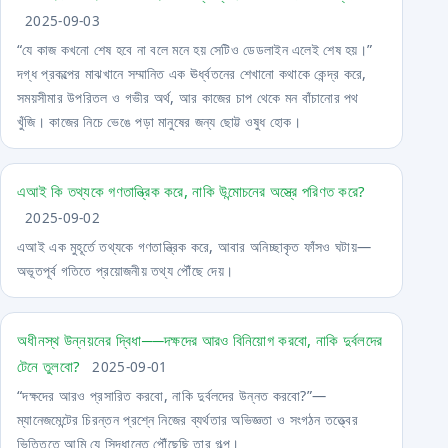
2025-09-03
“যে কাজ কখনো শেষ হবে না বলে মনে হয় সেটিও ডেডলাইন এলেই শেষ হয়।”
দগ্ধ প্রকল্পের মাঝখানে সম্মানিত এক ঊর্ধ্বতনের শেখানো কথাকে কেন্দ্র করে,
সময়সীমার উপরিতল ও গভীর অর্থ, আর কাজের চাপ থেকে মন বাঁচানোর পথ
খুঁজি। কাজের নিচে ভেঙে পড়া মানুষের জন্য ছোট্ট ওষুধ হোক।
এআই কি তথ্যকে গণতান্ত্রিক করে, নাকি উন্মোচনের অস্ত্রে পরিণত করে?
2025-09-02
এআই এক মুহূর্তে তথ্যকে গণতান্ত্রিক করে, আবার অনিচ্ছাকৃত ফাঁসও ঘটায়—
অভূতপূর্ব গতিতে প্রয়োজনীয় তথ্য পৌঁছে দেয়।
অধীনস্থ উন্নয়নের দ্বিধা──দক্ষদের আরও বিনিয়োগ করবো, নাকি দুর্বলদের
টেনে তুলবো?
2025-09-01
“দক্ষদের আরও প্রসারিত করবো, নাকি দুর্বলদের উন্নত করবো?”—
ম্যানেজমেন্টের চিরন্তন প্রশ্নে নিজের ব্যর্থতার অভিজ্ঞতা ও সংগঠন তত্ত্বের
ভিত্তিতে আমি যে সিদ্ধান্তে পৌঁছেছি তার গল্প।