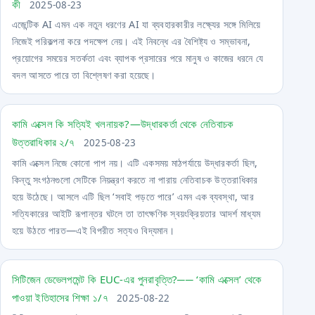
কী
2025-08-23
এজেন্টিক AI এমন এক নতুন ধরণের AI যা ব্যবহারকারীর লক্ষ্যের সঙ্গে মিলিয়ে
নিজেই পরিকল্পনা করে পদক্ষেপ নেয়। এই নিবন্ধে এর বৈশিষ্ট্য ও সম্ভাবনা,
প্রয়োগের সময়ের সতর্কতা এবং ব্যাপক প্রসারের পরে মানুষ ও কাজের ধরনে যে
বদল আসতে পারে তা বিশ্লেষণ করা হয়েছে।
কামি এক্সেল কি সত্যিই খলনায়ক?—উদ্ধারকর্তা থেকে নেতিবাচক
উত্তরাধিকার ২/৭
2025-08-23
কামি এক্সেল নিজে কোনো পাপ নয়। এটি একসময় মাঠপর্যায়ে উদ্ধারকর্তা ছিল,
কিন্তু সংগঠনগুলো সেটিকে নিয়ন্ত্রণ করতে না পারায় নেতিবাচক উত্তরাধিকার
হয়ে উঠেছে। আসলে এটি ছিল ‘সবাই পড়তে পারে’ এমন এক ব্যবস্থা, আর
সত্যিকারের আইটি রূপান্তর ঘটলে তা তাৎক্ষণিক স্বয়ংক্রিয়তার আদর্শ মাধ্যম
হয়ে উঠতে পারত—এই বিপরীত সত্যও বিদ্যমান।
সিটিজেন ডেভেলপমেন্ট কি EUC-এর পুনরাবৃত্তি?── ‘কামি এক্সেল’ থেকে
পাওয়া ইতিহাসের শিক্ষা ১/৭
2025-08-22