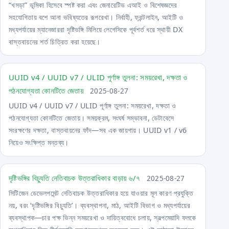
“খসড়া” ভূমিকা হিসেবে স্পষ্ট করা এবং জেনারেটিভ এআই ও বিশেষজ্ঞদের
সহযোগিতায় বশে আনা ভবিষ্যতের রূপরেখা। নির্বাহী, ফ্রন্টলাইন, আইটি ও
মধ্যপর্যায়ের ম্যানেজাররা দৃষ্টিভঙ্গি মিলিয়ে লেগেসিকে পূর্বশর্ত ধরে স্থায়ী DX
বাস্তবায়নের শর্ত চিত্রিত করা হয়েছে।
UUID v4 / UUID v7 / ULID পূর্ণাঙ্গ তুলনা: সময়রেখা, দক্ষতা ও
পঠনযোগ্যতা কোনটিতে জেতায়
2025-08-27
UUID v4 / UUID v7 / ULID পূর্ণাঙ্গ তুলনা: সময়রেখা, দক্ষতা ও
পঠনযোগ্যতা কোনটিতে জেতায়। সময়ক্রম, সংঘর্ষ সম্ভাবনা, ডেটাবেসে
সংরক্ষণের দক্ষতা, বাস্তবায়নের ফাঁদ—সব এক জায়গায়। UUID v1 / v6
নিয়েও সংক্ষিপ্ত মন্তব্য।
দৃষ্টিভঙ্গির বিচ্যুতি নেতিবাচক উত্তরাধিকার বাড়ায় ৬/৭
2025-08-27
সিটিজেন ডেভেলপমেন্ট নেতিবাচক উত্তরাধিকার হয়ে যাওয়ার মূল কারণ প্রযুক্তি
নয়, বরং ‘দৃষ্টিভঙ্গির বিচ্যুতি’। ব্যবস্থাপনা, মাঠ, আইটি বিভাগ ও মধ্যপর্যায়ের
ব্যবস্থাপক—চার পক্ষ ভিন্ন সময়রেখা ও দায়িত্ববোধে চলায়, স্বল্পমেয়াদি ফলকে