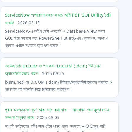
ServiceNow অপারেশন সহজ করতে আমি PS1 GUI Utility তৈরি
করেছি
2026-02-15
ServiceNow-এ রুটিন ডেটা এক্সপোর্ট ও Database View সংজ্ঞা
GUI দিয়ে সহায়তা করা PowerShell utility-এর প্রেক্ষাপট, নকশা ও
প্রভাব এখানে সংক্ষেপে তুলে ধরা হয়েছে।
ব্রাউজারেই DICOM গোপন করা: DICOM (.dcm) ভিউয়ার/
অ্যানোনিমাইজার গাইড
2025-09-25
ixam.net-এর DICOM (.dcm) ভিউয়ার/অ্যানোনিমাইজারের সক্ষমতা ও
পরিচালনাগত সতর্কতা নিয়ে বিস্তারিত আলোচনা।
পুরুষ অধস্তনকে ‘কুন’ ডাকা বন্ধ করা যাক ─ সম্বোধন কেন মূল্যায়ন ও
সম্পর্কে বিকৃতি আনে
2025-09-05
জাপানি কর্মক্ষেত্রে গভীরভাবে গেঁথে থাকা ‘পুরুষ অধস্তন = ○○কুন, নারী