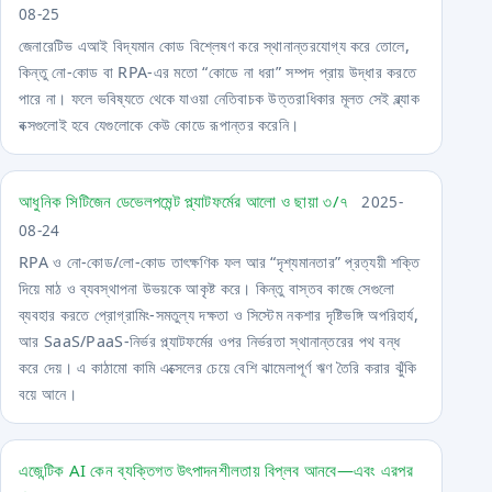
08-25
জেনারেটিভ এআই বিদ্যমান কোড বিশ্লেষণ করে স্থানান্তরযোগ্য করে তোলে,
কিন্তু নো-কোড বা RPA-এর মতো “কোডে না ধরা” সম্পদ প্রায় উদ্ধার করতে
পারে না। ফলে ভবিষ্যতে থেকে যাওয়া নেতিবাচক উত্তরাধিকার মূলত সেই ব্ল্যাক
বক্সগুলোই হবে যেগুলোকে কেউ কোডে রূপান্তর করেনি।
আধুনিক সিটিজেন ডেভেলপমেন্ট প্ল্যাটফর্মের আলো ও ছায়া ৩/৭
2025-
08-24
RPA ও নো-কোড/লো-কোড তাৎক্ষণিক ফল আর “দৃশ্যমানতার” প্রত্যয়ী শক্তি
দিয়ে মাঠ ও ব্যবস্থাপনা উভয়কে আকৃষ্ট করে। কিন্তু বাস্তব কাজে সেগুলো
ব্যবহার করতে প্রোগ্রামিং-সমতুল্য দক্ষতা ও সিস্টেম নকশার দৃষ্টিভঙ্গি অপরিহার্য,
আর SaaS/PaaS-নির্ভর প্ল্যাটফর্মের ওপর নির্ভরতা স্থানান্তরের পথ বন্ধ
করে দেয়। এ কাঠামো কামি এক্সেলের চেয়ে বেশি ঝামেলাপূর্ণ ঋণ তৈরি করার ঝুঁকি
বয়ে আনে।
এজেন্টিক AI কেন ব্যক্তিগত উৎপাদনশীলতায় বিপ্লব আনবে—এবং এরপর