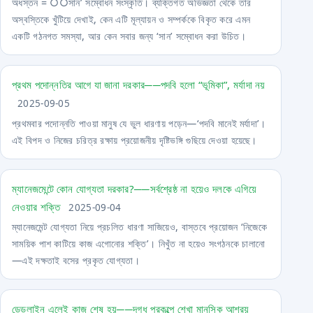
অধস্তন = ○○সান’ সম্বোধন সংস্কৃতি। ব্যক্তিগত অভিজ্ঞতা থেকে তার
অস্বস্তিকে খুঁটিয়ে দেখাই, কেন এটি মূল্যায়ন ও সম্পর্ককে বিকৃত করে এমন
একটি গঠনগত সমস্যা, আর কেন সবার জন্য ‘সান’ সম্বোধন করা উচিত।
প্রথম পদোন্নতির আগে যা জানা দরকার──পদবি হলো “ভূমিকা”, মর্যাদা নয়
2025-09-05
প্রথমবার পদোন্নতি পাওয়া মানুষ যে ভুল ধারণায় পড়েন—‘পদবি মানেই মর্যাদা’।
এই বিপদ ও নিজের চরিত্র রক্ষায় প্রয়োজনীয় দৃষ্টিভঙ্গি গুছিয়ে দেওয়া হয়েছে।
ম্যানেজমেন্টে কোন যোগ্যতা দরকার?──সর্বশ্রেষ্ঠ না হয়েও দলকে এগিয়ে
নেওয়ার শক্তি
2025-09-04
ম্যানেজমেন্ট যোগ্যতা নিয়ে প্রচলিত ধারণা সাজিয়েও, বাস্তবে প্রয়োজন ‘নিজেকে
সাময়িক পাশ কাটিয়ে কাজ এগোনোর শক্তি’। নিখুঁত না হয়েও সংগঠনকে চালানো
—এই দক্ষতাই বসের প্রকৃত যোগ্যতা।
ডেডলাইন এলেই কাজ শেষ হয়──দগ্ধ প্রকল্পে শেখা মানসিক আশ্রয়