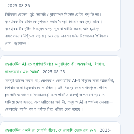
2025-08-26
সিটিজেন ডেভেলপমেন্ট সরাসরি প্রোডাকশন সিস্টেম তৈরির পদ্ধতি নয়।
ব্যবহারকারীর চাহিদাকে দৃশ্যমান করার ‘খসড়া’ হিসেবে এর মূল্য আছে।
ব্যবহারকারীর দৃষ্টিভঙ্গি সমৃদ্ধ খসড়া ভুল বা ঘাটতি কমায়, আর চূড়ান্ত
বাস্তবায়নের নিখুঁততা বাড়ায়। তবে প্রোডাকশন সর্বদা বিশেষজ্ঞের ‘পরিষ্কার
লেখা’ প্রয়োজন।
জেনারেটিভ AI-তে প্রাণঘাতীভাবে অনুপস্থিত কী: আত্মমর্যাদা, বিশ্বাস,
দায়িত্ববোধ এবং ‘আমি’
2025-08-25
সমস্যা জ্ঞানের অভাব নয়; বেশিরভাগ জেনারেটিভ AI-ই মানুষের মতো আত্মমর্যাদা,
বিশ্বাস ও দায়িত্ববোধ থেকে বঞ্চিত। এই নিবন্ধে বর্তমান পরিপূরক কৌশল
(জাপানি আলোচনায় ‘হোকানসাকু’ নামে পরিচিত ধারণা) ও গবেষণা প্রবণতা
সাজিয়ে দেখা হয়েছে, এবং দায়িত্বের অর্থ কী, মানুষ ও AI-র পার্থক্য কোথায়—
ডেকার্তের ‘আমি’ ধারণা পর্যন্ত গিয়ে খতিয়ে দেখা হয়েছে।
জেনারেটিভ এআই যে লেগাসি বাঁচায়, যে লেগাসি ছেড়ে দেয় ৪/৭
2025-