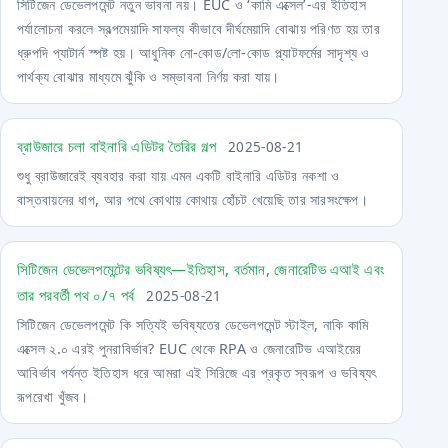
সিটিজেন ডেভেলপমেন্ট নতুন ভাবনা নয়। EUC ও ‘কামি এক্সেল’-এর ইতিহাস
পর্যালোচনা করলে স্বল্পমেয়াদি সাফল্য কীভাবে দীর্ঘমেয়াদি বোঝায় পরিণত হয় তার
ধ্রুপদি প্যাটার্ন স্পষ্ট হয়। আধুনিক নো-কোড/লো-কোড প্ল্যাটফর্মের সাদৃশ্য ও
পার্থক্য বোঝার মাধ্যমে ঝুঁকি ও সম্ভাবনা নির্ণয় করা যায়।
ব্রাউজারে চলা বাইনারি এডিটর তৈরির গল্প
2025-08-21
শুধু ব্রাউজারেই ব্যবহার করা যায় এমন একটি বাইনারি এডিটর নকশা ও
বাস্তবায়নের ধাপ, আর পথে কোথায় কোথায় হোঁচট খেয়েছি তার সারসংক্ষেপ।
সিটিজেন ডেভেলপমেন্টের ভবিষ্যৎ—ইতিহাস, বর্তমান, জেনারেটিভ এআই এবং
তার পরবর্তী পথ ০/৭ পর্ব
2025-08-21
সিটিজেন ডেভেলপমেন্ট কি সত্যিই ভবিষ্যতের ডেভেলপমেন্ট স্টাইল, নাকি কামি
এক্সেল ২.০ এরই পুনরাবির্ভাব? EUC থেকে RPA ও জেনারেটিভ এআইয়ের
আবির্ভাব পর্যন্ত ইতিহাস ধরে আমরা এই সিরিজে এর প্রকৃত স্বরূপ ও ভবিষ্যৎ
রূপরেখা খুঁজব।