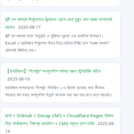
মন্টি হল সমস্যা সিমুলেশনে উন্মোচন: চোখে দেখে বুঝুন কেন দরজা বদলানোই
জেতায়
2025-08-17
মন্টি হল সমস্যা হলো ‘অনুভূতি ও যুক্তির দ্বন্দ্ব’-এর ক্লাসিক উদাহরণ।
Excel ও ব্রাউজার সিমুলেশন উভয় দিয়ে দেখিয়ে দিচ্ছি কেন “দরজা বদলান”
কৌশলই জিতিয়ে দেয়।
【ফ্যামিকম】“লঁপের্যুর” কনসুলশিপ পর্যন্ত দ্রুত স্ট্র্যাটেজি গাইড
2025-08-16
ফ্যামিকম সংস্করণের ‘লঁপের্যুর’ সিনারিও ১-এ রিসেট ব্যবহার করে কীভাবে
সবচেয়ে কম সময়ে কনসুলশিপ ইভেন্ট আনলক করা যায় তার ধাপে ধাপে ব্যাখ্যা।
হুগো + GitHub + Decap CMS + Cloudflare Pages স্ট্যাক
দিয়ে সার্ভারলেস, নিজস্ব ডোমেইন ও CMS সমৃদ্ধ ব্লগ তৈরি
2025-08-
14