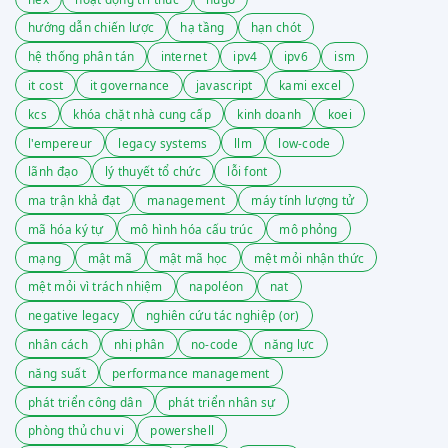
hướng dẫn chiến lược
hạ tầng
hạn chót
hệ thống phân tán
internet
ipv4
ipv6
ism
it cost
it governance
javascript
kami excel
kcs
khóa chặt nhà cung cấp
kinh doanh
koei
l'empereur
legacy systems
llm
low-code
lãnh đạo
lý thuyết tổ chức
lỗi font
ma trận khả đạt
management
máy tính lượng tử
mã hóa ký tự
mô hình hóa cấu trúc
mô phỏng
mạng
mật mã
mật mã học
mệt mỏi nhận thức
mệt mỏi vì trách nhiệm
napoléon
nat
negative legacy
nghiên cứu tác nghiệp (or)
nhân cách
nhị phân
no-code
năng lực
năng suất
performance management
phát triển công dân
phát triển nhân sự
phòng thủ chu vi
powershell