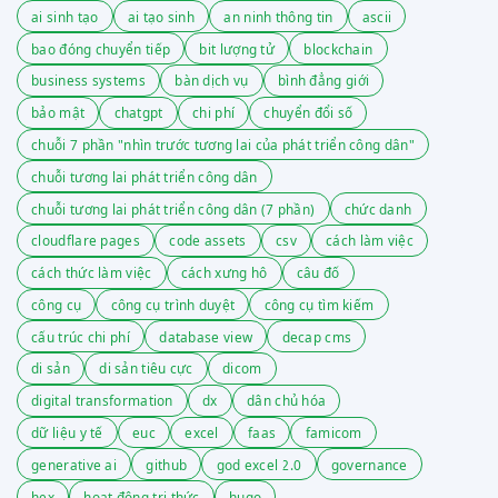
ai sinh tạo
ai tạo sinh
an ninh thông tin
ascii
bao đóng chuyển tiếp
bit lượng tử
blockchain
business systems
bàn dịch vụ
bình đẳng giới
bảo mật
chatgpt
chi phí
chuyển đổi số
chuỗi 7 phần "nhìn trước tương lai của phát triển công dân"
chuỗi tương lai phát triển công dân
chuỗi tương lai phát triển công dân (7 phần)
chức danh
cloudflare pages
code assets
csv
cách làm việc
cách thức làm việc
cách xưng hô
câu đố
công cụ
công cụ trình duyệt
công cụ tìm kiếm
cấu trúc chi phí
database view
decap cms
di sản
di sản tiêu cực
dicom
digital transformation
dx
dân chủ hóa
dữ liệu y tế
euc
excel
faas
famicom
generative ai
github
god excel 2.0
governance
hex
hoạt động tri thức
hugo