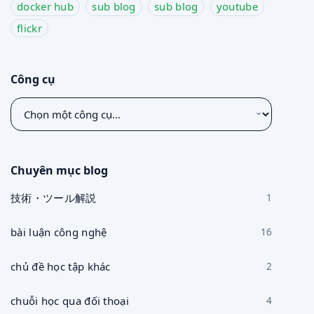
docker hub
sub blog
sub blog
youtube
flickr
Công cụ
Chọn
một
công
cụ
Chuyên mục blog
技術・ツール解説
1
bài luận công nghệ
16
chủ đề học tập khác
2
chuỗi học qua đối thoại
4