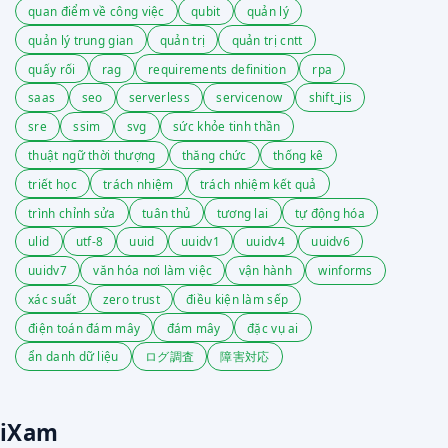
quan điểm về công việc
qubit
quản lý
quản lý trung gian
quản trị
quản trị cntt
quấy rối
rag
requirements definition
rpa
saas
seo
serverless
servicenow
shift_jis
sre
ssim
svg
sức khỏe tinh thần
thuật ngữ thời thượng
thăng chức
thống kê
triết học
trách nhiệm
trách nhiệm kết quả
trình chỉnh sửa
tuân thủ
tương lai
tự động hóa
ulid
utf-8
uuid
uuidv1
uuidv4
uuidv6
uuidv7
văn hóa nơi làm việc
vận hành
winforms
xác suất
zero trust
điều kiện làm sếp
điện toán đám mây
đám mây
đặc vụ ai
ẩn danh dữ liệu
ログ調査
障害対応
iXam