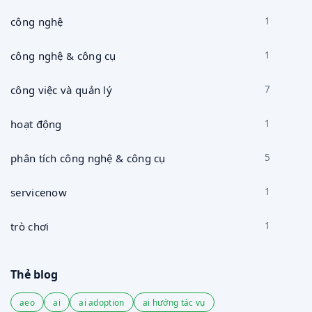
công nghệ
1
công nghệ & công cụ
1
công việc và quản lý
7
hoạt động
1
phân tích công nghệ & công cụ
5
servicenow
1
trò chơi
1
Thẻ blog
aeo
ai
ai adoption
ai hướng tác vụ