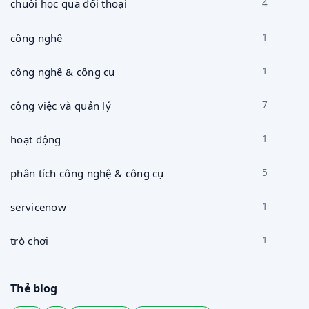
chuỗi học qua đối thoại
4
công nghệ
1
công nghệ & công cụ
1
công việc và quản lý
7
hoạt động
1
phân tích công nghệ & công cụ
5
servicenow
1
trò chơi
1
Thẻ blog