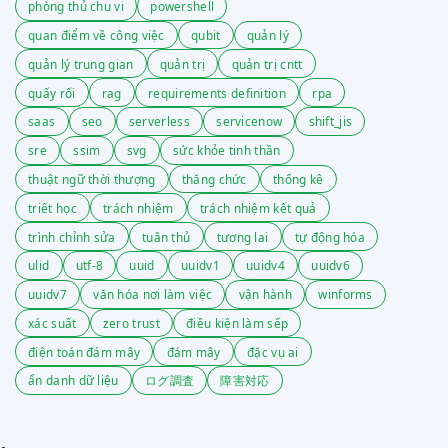
phòng thủ chu vi
powershell
quan điểm về công việc
qubit
quản lý
quản lý trung gian
quản trị
quản trị cntt
quấy rối
rag
requirements definition
rpa
saas
seo
serverless
servicenow
shift_jis
sre
ssim
svg
sức khỏe tinh thần
thuật ngữ thời thượng
thăng chức
thống kê
triết học
trách nhiệm
trách nhiệm kết quả
trình chỉnh sửa
tuân thủ
tương lai
tự động hóa
ulid
utf-8
uuid
uuidv1
uuidv4
uuidv6
uuidv7
văn hóa nơi làm việc
vận hành
winforms
xác suất
zero trust
điều kiện làm sếp
điện toán đám mây
đám mây
đặc vụ ai
ẩn danh dữ liệu
ログ調査
障害対応