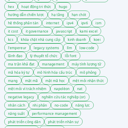
hex
hoạt động tri thức
hugo
hướng dẫn chiến lược
hạ tầng
hạn chót
hệ thống phân tán
internet
ipv4
ipv6
ism
it cost
it governance
javascript
kami excel
kcs
khóa chặt nhà cung cấp
kinh doanh
koei
l'empereur
legacy systems
llm
low-code
lãnh đạo
lý thuyết tổ chức
lỗi font
ma trận khả đạt
management
máy tính lượng tử
mã hóa ký tự
mô hình hóa cấu trúc
mô phỏng
mạng
mật mã
mật mã học
mệt mỏi nhận thức
mệt mỏi vì trách nhiệm
napoléon
nat
negative legacy
nghiên cứu tác nghiệp (or)
nhân cách
nhị phân
no-code
năng lực
năng suất
performance management
phát triển công dân
phát triển nhân sự