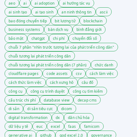
aeo
ai
ai adoption
ai hướng tác vụ
ai sinh tạo
ai tạo sinh
an ninh thông tin
ascii
bao đóng chuyển tiếp
bit lượng tử
blockchain
business systems
bàn dịch vụ
bình đẳng giới
bảo mật
chatgpt
chi phí
chuyển đổi số
chuỗi 7 phần "nhìn trước tương lai của phát triển công dân"
chuỗi tương lai phát triển công dân
chuỗi tương lai phát triển công dân (7 phần)
chức danh
cloudflare pages
code assets
csv
cách làm việc
cách thức làm việc
cách xưng hô
câu đố
công cụ
công cụ trình duyệt
công cụ tìm kiếm
cấu trúc chi phí
database view
decap cms
di sản
di sản tiêu cực
dicom
digital transformation
dx
dân chủ hóa
dữ liệu y tế
euc
excel
faas
famicom
generative ai
github
god excel 2.0
governance