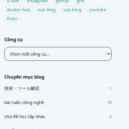
x.com
instagram
github
gist
docker hub
sub blog
sub blog
youtube
flickr
Công cụ
Chọn
một
công
cụ
Chuyên mục blog
技術・ツール解説
1
bài luận công nghệ
16
chủ đề học tập khác
2