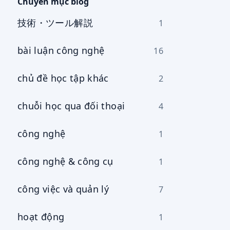
cụ
Chuyên mục blog
技術・ツール解説
1
bài luận công nghệ
16
chủ đề học tập khác
2
chuỗi học qua đối thoại
4
công nghệ
1
công nghệ & công cụ
1
công việc và quản lý
7
hoạt động
1