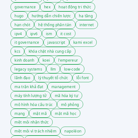
governance
hex
hoạt động tri thức
hugo
hướng dẫn chiến lược
hạ tầng
hạn chót
hệ thống phân tán
internet
ipv4
ipv6
ism
it cost
it governance
javascript
kami excel
kcs
khóa chặt nhà cung cấp
kinh doanh
koei
l'empereur
legacy systems
llm
low-code
lãnh đạo
lý thuyết tổ chức
lỗi font
ma trận khả đạt
management
máy tính lượng tử
mã hóa ký tự
mô hình hóa cấu trúc
mô phỏng
mạng
mật mã
mật mã học
mệt mỏi nhận thức
mệt mỏi vì trách nhiệm
napoléon