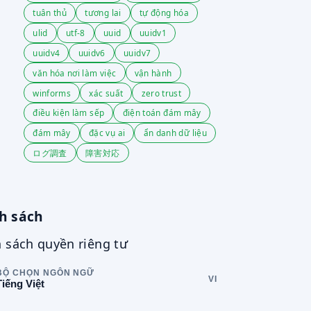
tuân thủ
tương lai
tự động hóa
ulid
utf-8
uuid
uuidv1
uuidv4
uuidv6
uuidv7
văn hóa nơi làm việc
vận hành
winforms
xác suất
zero trust
điều kiện làm sếp
điện toán đám mây
đám mây
đặc vụ ai
ẩn danh dữ liệu
ログ調査
障害対応
h sách
 sách quyền riêng tư
BỘ CHỌN NGÔN NGỮ
VI
Tiếng Việt