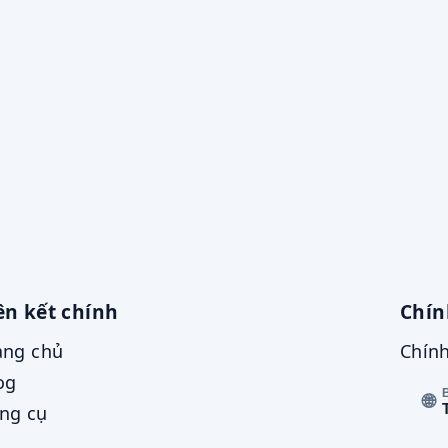
ên kết chính
Chín
ang chủ
Chính
og
🌐
ng cụ