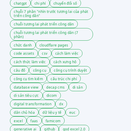
chatgpt
chi phí
chuyển đổi số
chuỗi 7 phần "nhìn trước tương lai của phát
triển công dân"
chuỗi tương lai phát triển công dân
chuỗi tương lai phát triển công dân (7
phần)
chức danh
cloudflare pages
code assets
csv
cách làm việc
cách thức làm việc
cách xưng hô
câu đố
công cụ
công cụ trình duyệt
công cụ tìm kiếm
cấu trúc chi phí
database view
decap cms
di sản
di sản tiêu cực
dicom
digital transformation
dx
dân chủ hóa
dữ liệu y tế
euc
excel
faas
famicom
generative ai
github
god excel 2.0