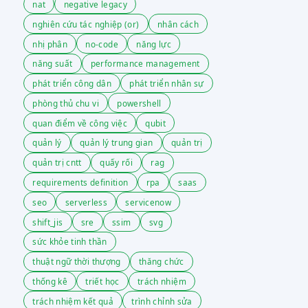
nat
negative legacy
nghiên cứu tác nghiệp (or)
nhân cách
nhị phân
no-code
năng lực
năng suất
performance management
phát triển công dân
phát triển nhân sự
phòng thủ chu vi
powershell
quan điểm về công việc
qubit
quản lý
quản lý trung gian
quản trị
quản trị cntt
quấy rối
rag
requirements definition
rpa
saas
seo
serverless
servicenow
shift_jis
sre
ssim
svg
sức khỏe tinh thần
thuật ngữ thời thượng
thăng chức
thống kê
triết học
trách nhiệm
trách nhiệm kết quả
trình chỉnh sửa