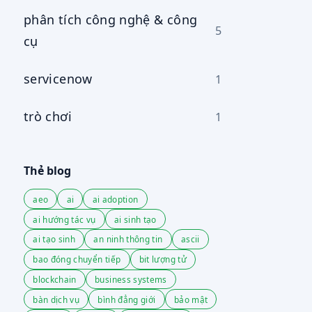
phân tích công nghệ & công
5
cụ
servicenow
1
trò chơi
1
Thẻ blog
aeo
ai
ai adoption
ai hướng tác vụ
ai sinh tạo
ai tạo sinh
an ninh thông tin
ascii
bao đóng chuyển tiếp
bit lượng tử
blockchain
business systems
bàn dịch vụ
bình đẳng giới
bảo mật