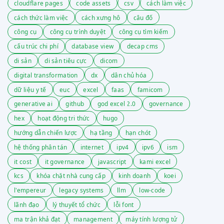
cloudflare pages
code assets
csv
cách làm việc
cách thức làm việc
cách xưng hô
câu đố
công cụ
công cụ trình duyệt
công cụ tìm kiếm
cấu trúc chi phí
database view
decap cms
di sản
di sản tiêu cực
dicom
digital transformation
dx
dân chủ hóa
dữ liệu y tế
euc
excel
faas
famicom
generative ai
github
god excel 2.0
governance
hex
hoạt động tri thức
hugo
hướng dẫn chiến lược
hạ tầng
hạn chót
hệ thống phân tán
internet
ipv4
ipv6
ism
it cost
it governance
javascript
kami excel
kcs
khóa chặt nhà cung cấp
kinh doanh
koei
l'empereur
legacy systems
llm
low-code
lãnh đạo
lý thuyết tổ chức
lỗi font
ma trận khả đạt
management
máy tính lượng tử