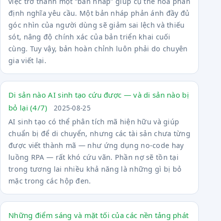
việc trở thành một “bản nháp” giúp cụ thể hóa phần
định nghĩa yêu cầu. Một bản nháp phản ánh đầy đủ
góc nhìn của người dùng sẽ giảm sai lệch và thiếu
sót, nâng độ chính xác của bản triển khai cuối
cùng. Tuy vậy, bản hoàn chỉnh luôn phải do chuyên
gia viết lại.
Di sản nào AI sinh tạo cứu được — và di sản nào bị
bỏ lại (4/7)
2025-08-25
AI sinh tạo có thể phân tích mã hiện hữu và giúp
chuẩn bị để di chuyển, nhưng các tài sản chưa từng
được viết thành mã — như ứng dụng no-code hay
luồng RPA — rất khó cứu vãn. Phần nợ sẽ tồn tại
trong tương lai nhiều khả năng là những gì bị bỏ
mặc trong các hộp đen.
Những điểm sáng và mặt tối của các nền tảng phát