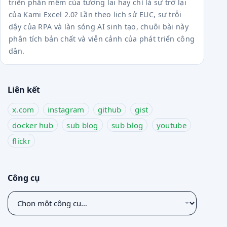
triển phần mềm của tương lai hay chỉ là sự trở lại
của Kami Excel 2.0? Lần theo lịch sử EUC, sự trỗi
dậy của RPA và làn sóng AI sinh tạo, chuỗi bài này
phân tích bản chất và viễn cảnh của phát triển công
dân.
Liên kết
x.com
instagram
github
gist
docker hub
sub blog
sub blog
youtube
flickr
Công cụ
Chọn
một
công