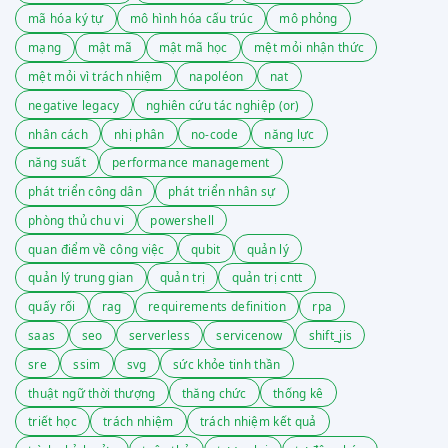
mã hóa ký tự
mô hình hóa cấu trúc
mô phỏng
mạng
mật mã
mật mã học
mệt mỏi nhận thức
mệt mỏi vì trách nhiệm
napoléon
nat
negative legacy
nghiên cứu tác nghiệp (or)
nhân cách
nhị phân
no-code
năng lực
năng suất
performance management
phát triển công dân
phát triển nhân sự
phòng thủ chu vi
powershell
quan điểm về công việc
qubit
quản lý
quản lý trung gian
quản trị
quản trị cntt
quấy rối
rag
requirements definition
rpa
saas
seo
serverless
servicenow
shift_jis
sre
ssim
svg
sức khỏe tinh thần
thuật ngữ thời thượng
thăng chức
thống kê
triết học
trách nhiệm
trách nhiệm kết quả