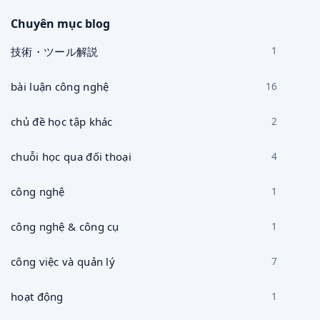
cụ
Chuyên mục blog
技術・ツール解説
1
bài luận công nghệ
16
chủ đề học tập khác
2
chuỗi học qua đối thoại
4
công nghệ
1
công nghệ & công cụ
1
công việc và quản lý
7
hoạt động
1