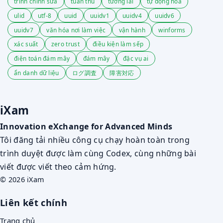
trình chỉnh sửa
tuân thủ
tương lai
tự động hóa
ulid
utf-8
uuid
uuidv1
uuidv4
uuidv6
uuidv7
văn hóa nơi làm việc
vận hành
winforms
xác suất
zero trust
điều kiện làm sếp
điện toán đám mây
đám mây
đặc vụ ai
ẩn danh dữ liệu
ログ調査
障害対応
iXam
Innovation eXchange for Advanced Minds
Tôi đăng tải nhiều công cụ chạy hoàn toàn trong
trình duyệt được làm cùng Codex, cùng những bài
viết được viết theo cảm hứng.
© 2026 iXam
Liên kết chính
Trang chủ