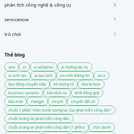
phân tích công nghệ & công cụ
5
servicenow
1
trò chơi
1
Thẻ blog
aeo
ai
ai adoption
ai hướng tác vụ
ai sinh tạo
ai tạo sinh
an ninh thông tin
ascii
bao đóng chuyển tiếp
bit lượng tử
blockchain
business systems
bàn dịch vụ
bình đẳng giới
bảo mật
chatgpt
chi phí
chuyển đổi số
chuỗi 7 phần "nhìn trước tương lai của phát triển công dân"
chuỗi tương lai phát triển công dân
chuỗi tương lai phát triển công dân (7 phần)
chức danh