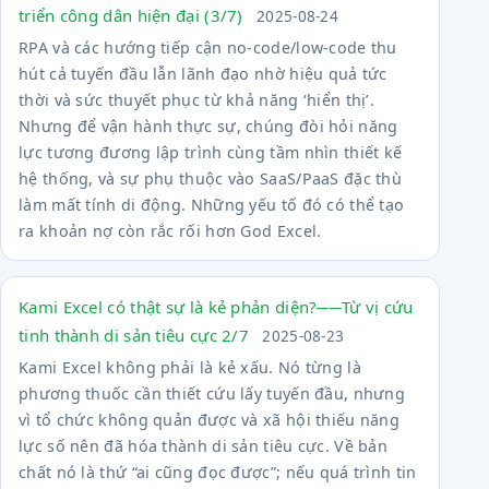
triển công dân hiện đại (3/7)
2025-08-24
RPA và các hướng tiếp cận no-code/low-code thu
hút cả tuyến đầu lẫn lãnh đạo nhờ hiệu quả tức
thời và sức thuyết phục từ khả năng ‘hiển thị’.
Nhưng để vận hành thực sự, chúng đòi hỏi năng
lực tương đương lập trình cùng tầm nhìn thiết kế
hệ thống, và sự phụ thuộc vào SaaS/PaaS đặc thù
làm mất tính di động. Những yếu tố đó có thể tạo
ra khoản nợ còn rắc rối hơn God Excel.
Kami Excel có thật sự là kẻ phản diện?──Từ vị cứu
tinh thành di sản tiêu cực 2/7
2025-08-23
Kami Excel không phải là kẻ xấu. Nó từng là
phương thuốc cần thiết cứu lấy tuyến đầu, nhưng
vì tổ chức không quản được và xã hội thiếu năng
lực số nên đã hóa thành di sản tiêu cực. Về bản
chất nó là thứ “ai cũng đọc được”; nếu quá trình tin