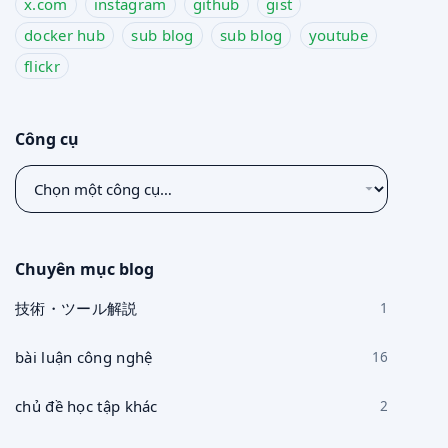
x.com
instagram
github
gist
docker hub
sub blog
sub blog
youtube
flickr
Công cụ
Chọn
một
công
cụ
Chuyên mục blog
技術・ツール解説
1
bài luận công nghệ
16
chủ đề học tập khác
2