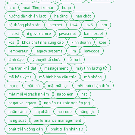
hex
hoạt động tri thức
hugo
hướng dẫn chiến lược
hạ tầng
hạn chót
hệ thống phân tán
internet
ipv4
ipv6
ism
it cost
it governance
javascript
kami excel
kcs
khóa chặt nhà cung cấp
kinh doanh
koei
l'empereur
legacy systems
llm
low-code
lãnh đạo
lý thuyết tổ chức
lỗi font
ma trận khả đạt
management
máy tính lượng tử
mã hóa ký tự
mô hình hóa cấu trúc
mô phỏng
mạng
mật mã
mật mã học
mệt mỏi nhận thức
mệt mỏi vì trách nhiệm
napoléon
nat
negative legacy
nghiên cứu tác nghiệp (or)
nhân cách
nhị phân
no-code
năng lực
năng suất
performance management
phát triển công dân
phát triển nhân sự