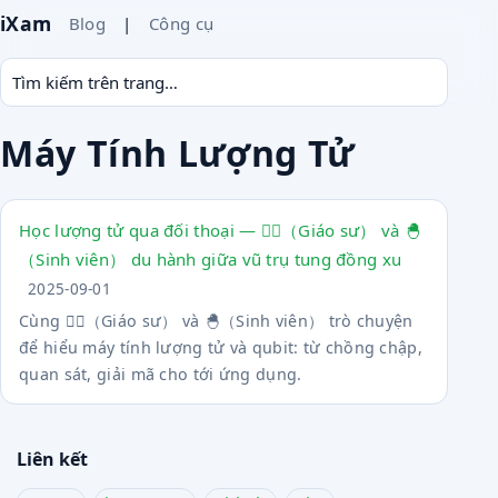
iXam
Blog
|
Công cụ
Máy Tính Lượng Tử
Học lượng tử qua đối thoại — 🧙‍♂️（Giáo sư） và 🐣
（Sinh viên） du hành giữa vũ trụ tung đồng xu
2025-09-01
Cùng 🧙‍♂️（Giáo sư） và 🐣（Sinh viên） trò chuyện
để hiểu máy tính lượng tử và qubit: từ chồng chập,
quan sát, giải mã cho tới ứng dụng.
Liên kết