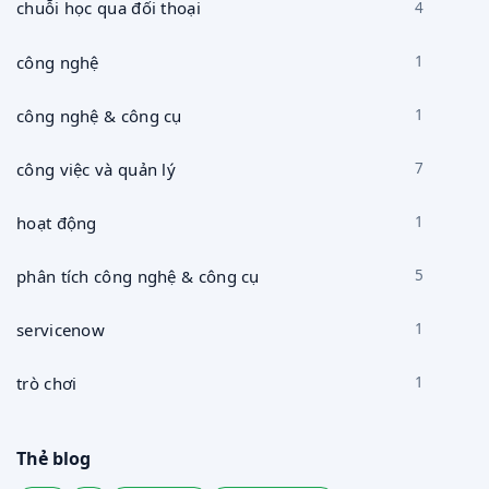
chuỗi học qua đối thoại
4
công nghệ
1
công nghệ & công cụ
1
công việc và quản lý
7
hoạt động
1
phân tích công nghệ & công cụ
5
servicenow
1
trò chơi
1
Thẻ blog