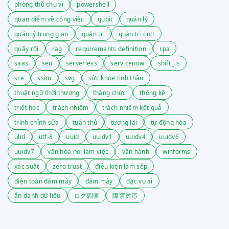
phòng thủ chu vi
powershell
quan điểm về công việc
qubit
quản lý
quản lý trung gian
quản trị
quản trị cntt
quấy rối
rag
requirements definition
rpa
saas
seo
serverless
servicenow
shift_jis
sre
ssim
svg
sức khỏe tinh thần
thuật ngữ thời thượng
thăng chức
thống kê
triết học
trách nhiệm
trách nhiệm kết quả
trình chỉnh sửa
tuân thủ
tương lai
tự động hóa
ulid
utf-8
uuid
uuidv1
uuidv4
uuidv6
uuidv7
văn hóa nơi làm việc
vận hành
winforms
xác suất
zero trust
điều kiện làm sếp
điện toán đám mây
đám mây
đặc vụ ai
ẩn danh dữ liệu
ログ調査
障害対応