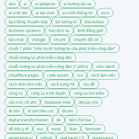
aeo
ai
ai adoption
ai hướng tác vụ
ai sinh tạo
ai tạo sinh
an ninh thông tin
ascii
bao đóng chuyển tiếp
bit lượng tử
blockchain
business systems
bàn dịch vụ
bình đẳng giới
bảo mật
chatgpt
chi phí
chuyển đổi số
chuỗi 7 phần "nhìn trước tương lai của phát triển công dân"
chuỗi tương lai phát triển công dân
chuỗi tương lai phát triển công dân (7 phần)
chức danh
cloudflare pages
code assets
csv
cách làm việc
cách thức làm việc
cách xưng hô
câu đố
công cụ
công cụ trình duyệt
công cụ tìm kiếm
cấu trúc chi phí
database view
decap cms
di sản
di sản tiêu cực
dicom
digital transformation
dx
dân chủ hóa
dữ liệu y tế
euc
excel
faas
famicom
generative ai
github
god excel 2.0
governance