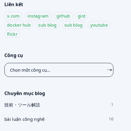
Liên kết
x.com
instagram
github
gist
docker hub
sub blog
sub blog
youtube
flickr
Công cụ
Chọn
một
công
cụ
Chuyên mục blog
技術・ツール解説
1
bài luận công nghệ
16