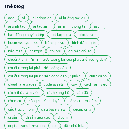
Thẻ blog
aeo
ai
ai adoption
ai hướng tác vụ
ai sinh tạo
ai tạo sinh
an ninh thông tin
ascii
bao đóng chuyển tiếp
bit lượng tử
blockchain
business systems
bàn dịch vụ
bình đẳng giới
bảo mật
chatgpt
chi phí
chuyển đổi số
chuỗi 7 phần "nhìn trước tương lai của phát triển công dân"
chuỗi tương lai phát triển công dân
chuỗi tương lai phát triển công dân (7 phần)
chức danh
cloudflare pages
code assets
csv
cách làm việc
cách thức làm việc
cách xưng hô
câu đố
công cụ
công cụ trình duyệt
công cụ tìm kiếm
cấu trúc chi phí
database view
decap cms
di sản
di sản tiêu cực
dicom
digital transformation
dx
dân chủ hóa