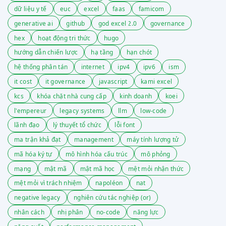
dữ liệu y tế
euc
excel
faas
famicom
generative ai
github
god excel 2.0
governance
hex
hoạt động tri thức
hugo
hướng dẫn chiến lược
hạ tầng
hạn chót
hệ thống phân tán
internet
ipv4
ipv6
ism
it cost
it governance
javascript
kami excel
kcs
khóa chặt nhà cung cấp
kinh doanh
koei
l'empereur
legacy systems
llm
low-code
lãnh đạo
lý thuyết tổ chức
lỗi font
ma trận khả đạt
management
máy tính lượng tử
mã hóa ký tự
mô hình hóa cấu trúc
mô phỏng
mạng
mật mã
mật mã học
mệt mỏi nhận thức
mệt mỏi vì trách nhiệm
napoléon
nat
negative legacy
nghiên cứu tác nghiệp (or)
nhân cách
nhị phân
no-code
năng lực