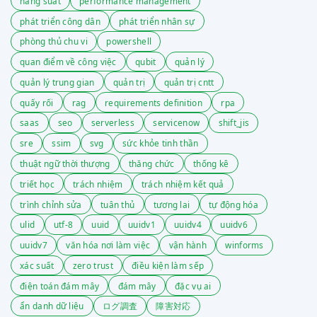
năng suất
performance management
phát triển công dân
phát triển nhân sự
phòng thủ chu vi
powershell
quan điểm về công việc
qubit
quản lý
quản lý trung gian
quản trị
quản trị cntt
quấy rối
rag
requirements definition
rpa
saas
seo
serverless
servicenow
shift_jis
sre
ssim
svg
sức khỏe tinh thần
thuật ngữ thời thượng
thăng chức
thống kê
triết học
trách nhiệm
trách nhiệm kết quả
trình chỉnh sửa
tuân thủ
tương lai
tự động hóa
ulid
utf-8
uuid
uuidv1
uuidv4
uuidv6
uuidv7
văn hóa nơi làm việc
vận hành
winforms
xác suất
zero trust
điều kiện làm sếp
điện toán đám mây
đám mây
đặc vụ ai
ẩn danh dữ liệu
ログ調査
障害対応