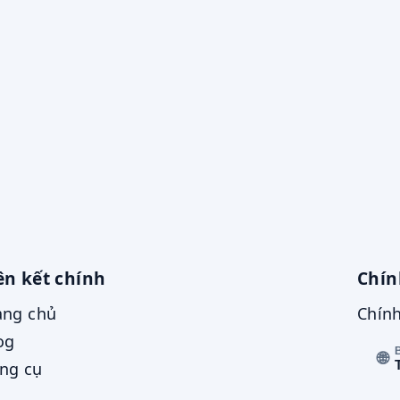
ên kết chính
Chín
ang chủ
Chính
og
🌐
ng cụ