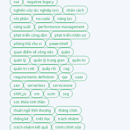
nat
negative legacy
nghiên cứu tác nghiệp (or)
nhân cách
nhị phân
no-code
năng lực
năng suất
performance management
phát triển công dân
phát triển nhân sự
phòng thủ chu vi
powershell
quan điểm về công việc
qubit
quản lý
quản lý trung gian
quản trị
quản trị cntt
quấy rối
rag
requirements definition
rpa
saas
seo
serverless
servicenow
shift_jis
sre
ssim
svg
sức khỏe tinh thần
thuật ngữ thời thượng
thăng chức
thống kê
triết học
trách nhiệm
trách nhiệm kết quả
trình chỉnh sửa