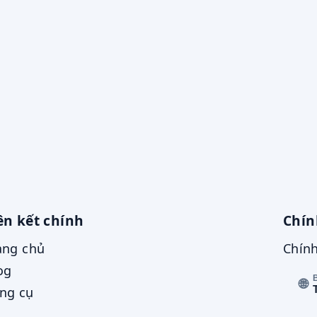
ên kết chính
Chín
ang chủ
Chính
og
🌐
ng cụ