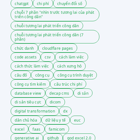
chatgpt
chi phí
chuyển đổi số
chuỗi 7 phần "nhìn trước tương lai của phát
triển công dân"
chuỗi tương lai phát triển công dân
chuỗi tương lai phát triển công dân (7
phần)
chức danh
cloudflare pages
code assets
csv
cách làm việc
cách thức làm việc
cách xưng hô
câu đố
công cụ
công cụ trình duyệt
công cụ tìm kiếm
cấu trúc chi phí
database view
decap cms
di sản
di sản tiêu cực
dicom
digital transformation
dx
dân chủ hóa
dữ liệu y tế
euc
excel
faas
famicom
generative ai
github
god excel 2.0