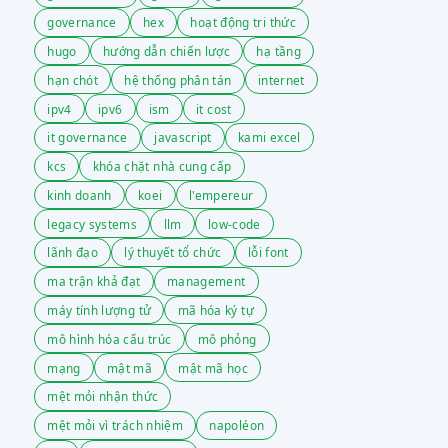
governance
hex
hoạt động tri thức
hugo
hướng dẫn chiến lược
hạ tầng
hạn chót
hệ thống phân tán
internet
ipv4
ipv6
ism
it cost
it governance
javascript
kami excel
kcs
khóa chặt nhà cung cấp
kinh doanh
koei
l'empereur
legacy systems
llm
low-code
lãnh đạo
lý thuyết tổ chức
lỗi font
ma trận khả đạt
management
máy tính lượng tử
mã hóa ký tự
mô hình hóa cấu trúc
mô phỏng
mạng
mật mã
mật mã học
mệt mỏi nhận thức
mệt mỏi vì trách nhiệm
napoléon