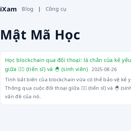
iXam
Blog
|
Công cụ
Mật Mã Học
Học blockchain qua đối thoại: lá chắn của kẻ yế
giữa 🧙‍♂️ (tiến sĩ) và 🐣 (sinh viên)
2025-08-26
Tính bất biến của blockchain vừa có thể bảo vệ kẻ 
Thông qua cuộc đối thoại giữa 🧙‍♂️ (tiến sĩ) và 🐣 (
vấn đề của nó.