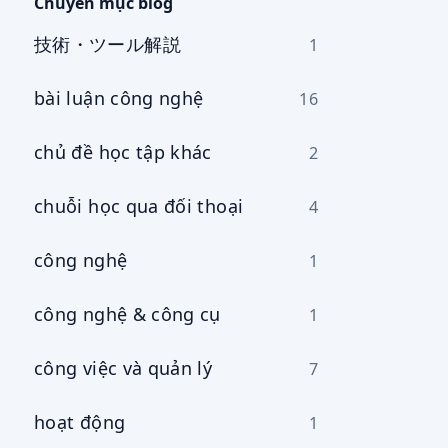
cụ
Chuyên mục blog
技術・ツール解説
1
bài luận công nghệ
16
chủ đề học tập khác
2
chuỗi học qua đối thoại
4
công nghệ
1
công nghệ & công cụ
1
công việc và quản lý
7
hoạt động
1