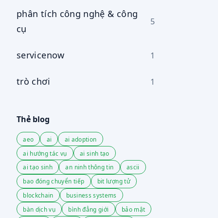
phân tích công nghệ & công
5
cụ
servicenow
1
trò chơi
1
Thẻ blog
aeo
ai
ai adoption
ai hướng tác vụ
ai sinh tạo
ai tạo sinh
an ninh thông tin
ascii
bao đóng chuyển tiếp
bit lượng tử
blockchain
business systems
bàn dịch vụ
bình đẳng giới
bảo mật