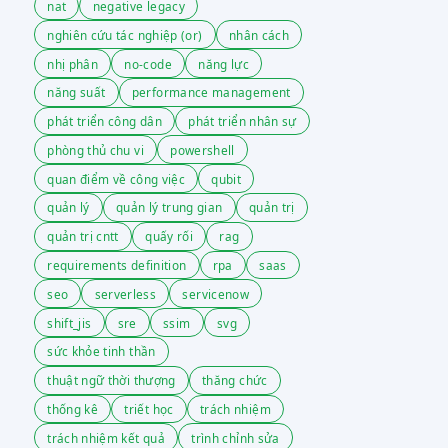
nat
negative legacy
nghiên cứu tác nghiệp (or)
nhân cách
nhị phân
no-code
năng lực
năng suất
performance management
phát triển công dân
phát triển nhân sự
phòng thủ chu vi
powershell
quan điểm về công việc
qubit
quản lý
quản lý trung gian
quản trị
quản trị cntt
quấy rối
rag
requirements definition
rpa
saas
seo
serverless
servicenow
shift_jis
sre
ssim
svg
sức khỏe tinh thần
thuật ngữ thời thượng
thăng chức
thống kê
triết học
trách nhiệm
trách nhiệm kết quả
trình chỉnh sửa