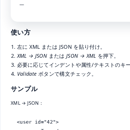
—
使い方
左に XML または JSON を貼り付け。
XML → JSON
または
JSON → XML
を押下。
必要に応じてインデントや属性/テキストのキ
Validate
ボタンで構文チェック。
サンプル
XML → JSON：
<user id="42">
