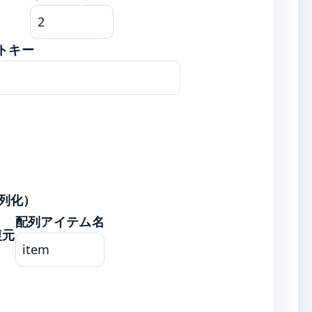
トキー
列化）
配列アイテム名
復元