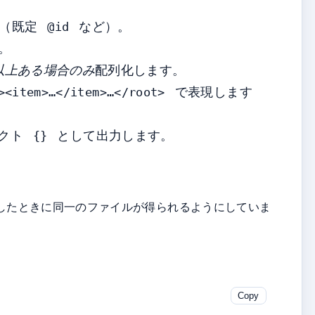
（既定
など）。
@id
。
以上ある場合のみ
配列化します。
で表現します
><item>…</item>…</root>
ェクト
として出力します。
{}
」と戻したときに同一のファイルが得られるようにしていま
Copy