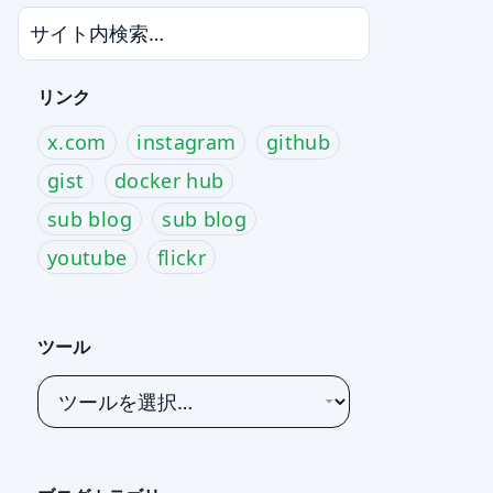
リンク
x.com
instagram
github
gist
docker hub
sub blog
sub blog
youtube
flickr
ツール
ツ
ー
ル