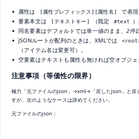
属性は
で表現
[属性プレフィックス][属性名]
要素本文は
（既定
）
[テキストキー]
#text
同名要素はデフォルトでは単一値のまま、
2件
JSONルートが配列のときは、XMLでは
<root
（アイテム名は変更可）。
空要素はテキストも属性も無ければ空オブジ
注意事項（等価性の限界）
極力「元ファイルのjson」→xml→「戻したjson
すが、次のようなケースは諦めてください。
元ファイルのjson：