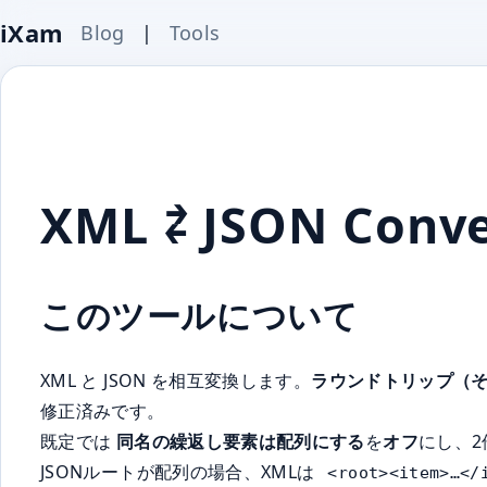
iXam
Blog
|
Tools
XML ⇄ JSON Conve
このツールについて
XML と JSON を相互変換します。
ラウンドトリップ（
修正済みです。
既定では
同名の繰返し要素は配列にする
を
オフ
にし、
JSONルートが配列の場合、XMLは
<root><item>…</