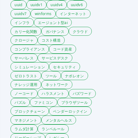
uuid
uuidv1
uuidv4
uuidv6
uuidv7
winforms
インターネット
インフラ
エージェント型ai
カリー化関数
ガバナンス
クラウド
クロージャ
コスト構造
コンプライアンス
コード資産
サーバレス
サービスデスク
シミュレーション
セキュリティ
ゼロトラスト
ツール
ナポレオン
ナレッジ運用
ネットワーク
ノーコード
ハラスメント
バズワード
パズル
ファミコン
ブラウザツール
ブロックチェーン
ベンダーロックイン
マネジメント
メンタルヘルス
ラムダ計算
ランペルール
リーダーシップ
レガシー