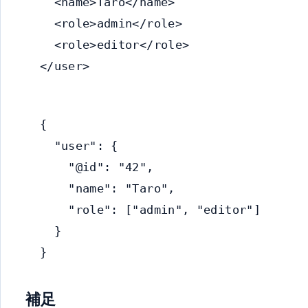
  <name>Taro</name>

  <role>admin</role>

  <role>editor</role>

</user>
{

  "user": {

    "@id": "42",

    "name": "Taro",

    "role": ["admin", "editor"]

  }

}
補足