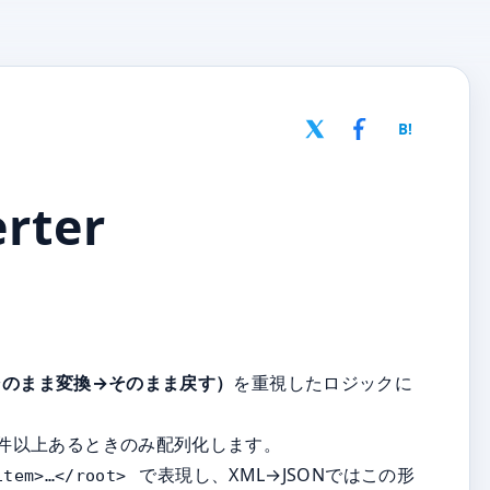
B!
rter
そのまま変換→そのまま戻す）
を重視したロジックに
2件以上あるときのみ配列化します。
で表現し、XML→JSONではこの形
item>…</root>