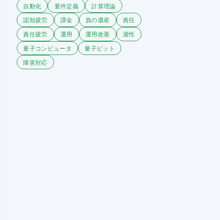
自動化
要件定義
計算理論
認知疲労
課金
負の遺産
責任
責任疲労
運用
運用改善
適性
量子コンピュータ
量子ビット
障害対応