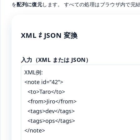
を
配列に復元
します。 すべての処理はブラウザ内で完
XML ⇄ JSON 変換
入力（XML または JSON）