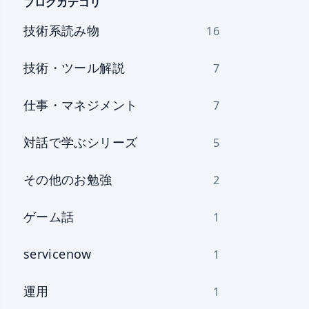
を
ブログカテゴリ
選
技術系読み物
16
択
技術・ツール解説
7
仕事・マネジメント
7
対話で学ぶシリーズ
5
その他のお勉強
2
ゲーム話
1
servicenow
1
運用
1