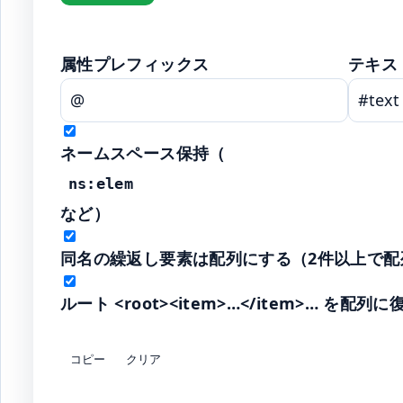
属性プレフィックス
テキス
ネームスペース保持（
ns:elem
など）
同名の繰返し要素は配列にする（2件以上で配
ルート <root><item>…</item>… を配列に
コピー
クリア