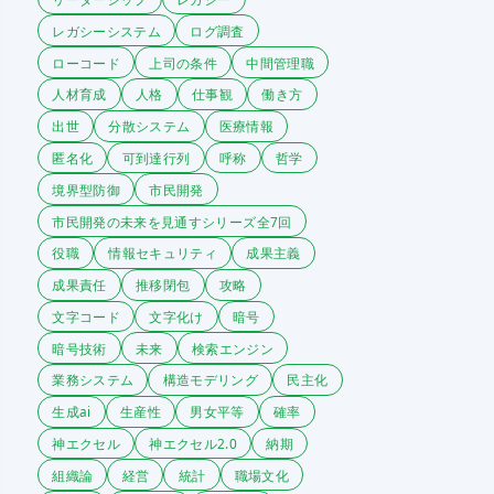
レガシーシステム
ログ調査
ローコード
上司の条件
中間管理職
人材育成
人格
仕事観
働き方
出世
分散システム
医療情報
匿名化
可到達行列
呼称
哲学
境界型防御
市民開発
市民開発の未来を見通すシリーズ全7回
役職
情報セキュリティ
成果主義
成果責任
推移閉包
攻略
文字コード
文字化け
暗号
暗号技術
未来
検索エンジン
業務システム
構造モデリング
民主化
生成ai
生産性
男女平等
確率
神エクセル
神エクセル2.0
納期
組織論
経営
統計
職場文化